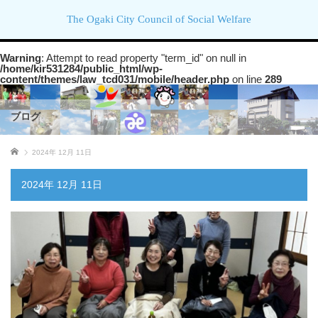
The Ogaki City Council of Social Welfare
Warning
: Attempt to read property "term_id" on null in
/home/kir531284/public_html/wp-
content/themes/law_tcd031/mobile/header.php
on line
289
ブログ
ホーム
2024年 12月 11日
2024年 12月 11日