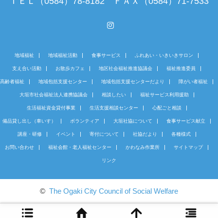
ＴＥＬ（0584）78-8182 ＦＡＸ（0584）71-7533
Instagram
地域福祉
地域福祉活動
食事サービス
ふれあい・いきいきサロン
支え合い活動
お散歩カフェ
地区社会福祉推進協議会
福祉推進委員
高齢者福祉
地域包括支援センター
地域包括支援センターだより
障がい者福祉
大垣市社会福祉法人連携協議会
相談したい
福祉サービス利用援助
生活福祉資金貸付事業
生活支援相談センター
心配ごと相談
備品貸し出し（車いす）
ボランティア
大垣社協について
食事サービス献立
講座・研修
イベント
寄付について
社協だより
各種様式
お問い合わせ
福祉会館・老人福祉センター
かわなみ作業所
サイトマップ
リンク
©
The Ogaki City Council of Social Welfare