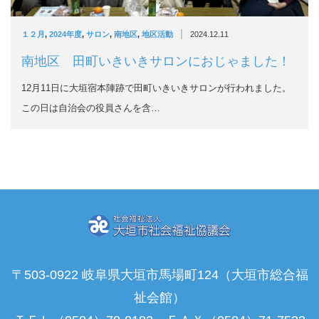
|
１２月
,
2024年度
,
サロン
,
南地区
,
地区活動
2024.12.11
南地区 田町いきいきサロンにおじゃました！
12月11日に大垣宿本陣跡で田町いきいきサロンが行われました。
この日は自治会の役員さんを含…
〒503-0922 岐阜県大垣市馬場町124（大垣市総合福
祉会館）