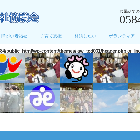
お電話での
058
障がい者福祉
子育て支援
相談したい
ボランティア
284/public_html/wp-content/themes/law_tcd031/header.php
on lin