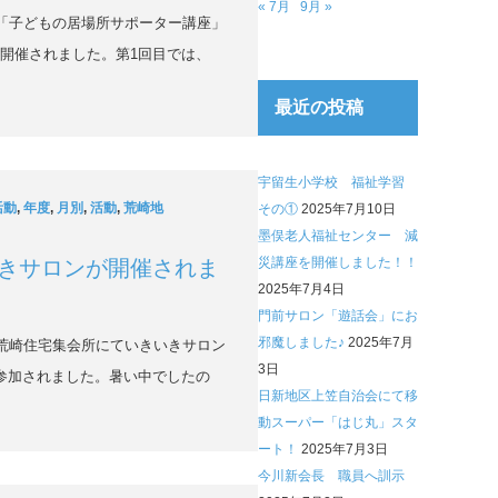
« 7月
9月 »
、「子どもの居場所サポーター講座」
て開催されました。第1回目では、
最近の投稿
宇留生小学校 福祉学習
活動
,
年度
,
月別
,
活動
,
荒崎地
その①
2025年7月10日
墨俣老人福祉センター 減
災講座を開催しました！！
きサロンが開催されま
2025年7月4日
門前サロン「遊話会」にお
邪魔しました♪
2025年7月
、荒崎住宅集会所にていきいきサロン
3日
が参加されました。暑い中でしたの
日新地区上笠自治会にて移
動スーパー「はじ丸」スタ
ート！
2025年7月3日
今川新会長 職員へ訓示