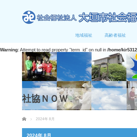
地域福祉
高齢者福祉
Warning
: Attempt to read property "term_id" on null in
/home/kir531
社協ＮＯＷ
ホーム
2024年 8月
2024年 8月