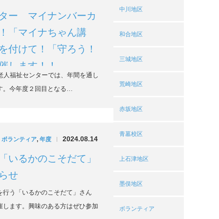
中川地区
ター マイナンバーカ
！「マイナちゃん講
和合地区
を付けて！「守ろう！
三城地区
催します！！
俣老人福祉センターでは、年間を通し
荒崎地区
す。今年度２回目となる…
赤坂地区
青墓校区
2024.08.14
,
ボランティア
,
年度
|
「いるかのこそだて」
上石津地区
らせ
墨俣地区
行う「いるかのこそだて」さん
催します。興味のある方はぜひ参加
ボランティア