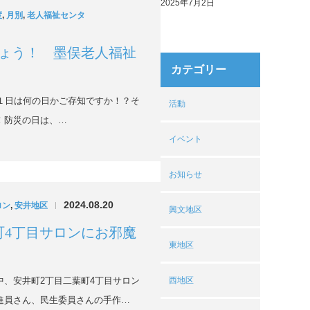
2025年7月2日
度
,
月別
,
老人福祉センタ
ょう！ 墨俣老人福祉
カテゴリー
月１日は何の日かご存知ですか！？そ
活動
！防災の日は、…
イベント
お知らせ
2024.08.20
ロン
,
安井地区
|
興文地区
町4丁目サロンにお邪魔
東地区
中、安井町2丁目二葉町4丁目サロン
西地区
進員さん、民生委員さんの手作…