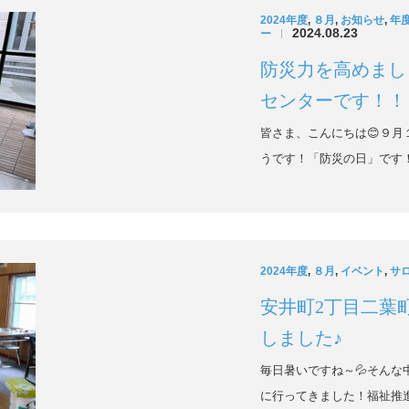
2024年度
,
８月
,
お知らせ
,
年
2024.08.23
ー
|
防災力を高めまし
センターです！！
皆さま、こんにちは😊９
うです！「防災の日」です
2024年度
,
８月
,
イベント
,
サ
安井町2丁目二葉
しました♪
毎日暑いですね～💦そんな
に行ってきました！福祉推