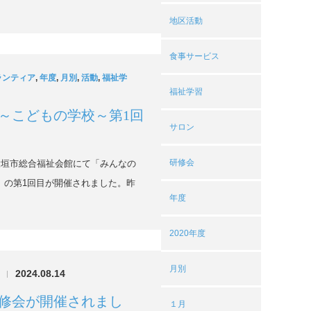
地区活動
食事サービス
ランティア
,
年度
,
月別
,
活動
,
福祉学
福祉学習
～こどもの学校～第1回
サロン
研修会
大垣市総合福祉会館にて「みんなの
」の第1回目が開催されました。昨
年度
2020年度
月別
2024.08.14
|
修会が開催されまし
１月