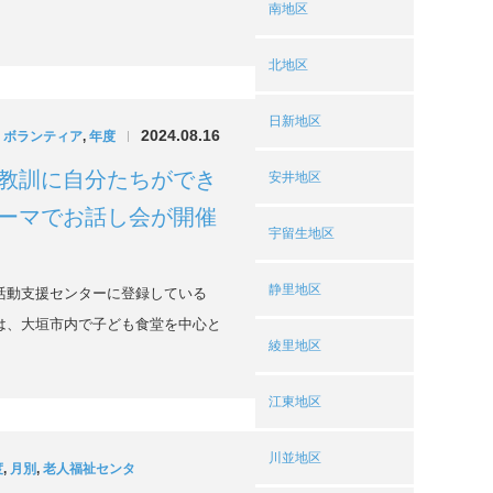
南地区
北地区
日新地区
2024.08.16
,
ボランティア
,
年度
|
教訓に自分たちができ
安井地区
ーマでお話し会が開催
宇留生地区
静里地区
動支援センターに登録している
は、大垣市内で子ども食堂を中心と
綾里地区
江東地区
川並地区
度
,
月別
,
老人福祉センタ