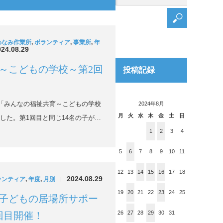
わなみ作業所
,
ボランティア
,
事業所
,
年
024.08.29
～こどもの学校～第2回
投稿記録
、「みんなの福祉共育～こどもの学校
2024年8月
月
火
水
木
金
土
日
した。第1回目と同じ14名の子が…
1
2
3
4
5
6
7
8
9
10
11
12
13
14
15
16
17
18
2024.08.29
ランティア
,
年度
,
月別
|
19
20
21
22
23
24
25
子どもの居場所サポー
26
27
28
29
30
31
回目開催！