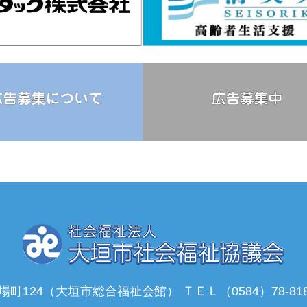
馬場町124（大垣市総合福祉会館） ＴＥＬ（0584）78-8182