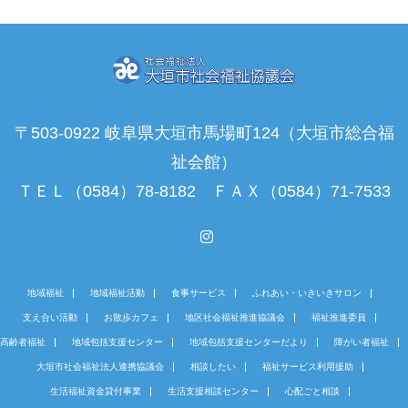
〒503-0922 岐阜県大垣市馬場町124（大垣市総合福
祉会館）
ＴＥＬ（0584）78-8182 ＦＡＸ（0584）71-7533
Instagram
地域福祉
地域福祉活動
食事サービス
ふれあい・いきいきサロン
支え合い活動
お散歩カフェ
地区社会福祉推進協議会
福祉推進委員
高齢者福祉
地域包括支援センター
地域包括支援センターだより
障がい者福祉
大垣市社会福祉法人連携協議会
相談したい
福祉サービス利用援助
生活福祉資金貸付事業
生活支援相談センター
心配ごと相談