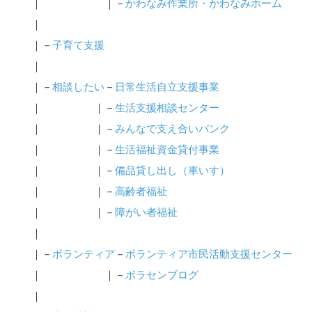
｜ ｜－
かわなみ作業所・かわなみホーム
｜
｜－
子育て支援
｜
｜－
相談したい
－
日常生活自立支援事業
｜ ｜－
生活支援相談センター
｜ ｜－
みんなで支え合いバンク
｜ ｜－
生活福祉資金貸付事業
｜ ｜－
備品貸し出し（車いす）
｜ ｜－
高齢者福祉
｜ ｜－
障がい者福祉
｜
｜－
ボランティア
－
ボランティア市民活動支援センター
｜ ｜－
ボラセンブログ
｜