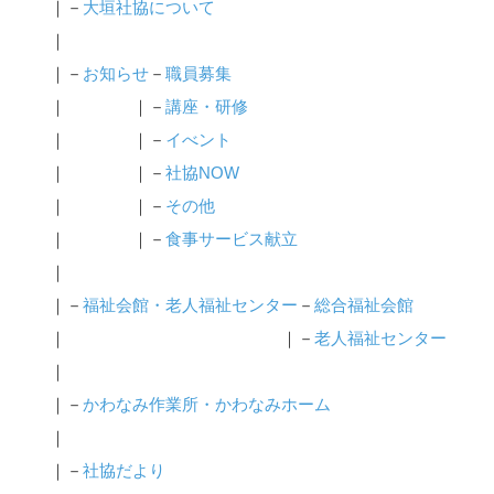
｜－
大垣社協について
｜
｜－
お知らせ
－
職員募集
｜ ｜－
講座・研修
｜ ｜－
イべント
｜ ｜－
社協NOW
｜ ｜－
その他
｜ ｜－
食事サービス献立
｜
｜－
福祉会館・老人福祉センター
－
総合福祉会館
｜ ｜－
老人福祉センター
｜
｜－
かわなみ作業所・かわなみホーム
｜
｜－
社協だより