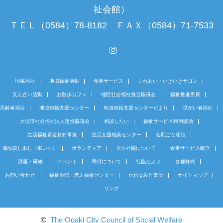
祉会館）
ＴＥＬ（0584）78-8182 ＦＡＸ（0584）71-7533
Instagram
地域福祉
地域福祉活動
食事サービス
ふれあい・いきいきサロン
支え合い活動
お散歩カフェ
地区社会福祉推進協議会
福祉推進委員
高齢者福祉
地域包括支援センター
地域包括支援センターだより
障がい者福祉
大垣市社会福祉法人連携協議会
相談したい
福祉サービス利用援助
生活福祉資金貸付事業
生活支援相談センター
心配ごと相談
備品貸し出し（車いす）
ボランティア
大垣社協について
食事サービス献立
講座・研修
イベント
寄付について
社協だより
各種様式
お問い合わせ
福祉会館・老人福祉センター
かわなみ作業所
サイトマップ
リンク
©
The Ogaki City Council of Social Welfare