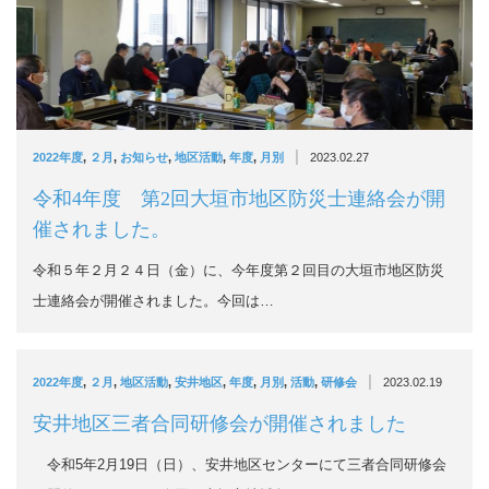
|
2022年度
,
２月
,
お知らせ
,
地区活動
,
年度
,
月別
2023.02.27
令和4年度 第2回大垣市地区防災士連絡会が開
催されました。
令和５年２月２４日（金）に、今年度第２回目の大垣市地区防災
士連絡会が開催されました。今回は…
|
2022年度
,
２月
,
地区活動
,
安井地区
,
年度
,
月別
,
活動
,
研修会
2023.02.19
安井地区三者合同研修会が開催されました
令和5年2月19日（日）、安井地区センターにて三者合同研修会