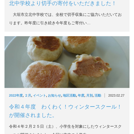
北中学校より切手の寄付をいただきました！
大垣市立北中学校では、全校で切手収集にご協力いただいてお
ります。昨年度に引き続き今年度もご寄付い…
|
2022年度
,
２月
,
イベント
,
お知らせ
,
地区活動
,
年度
,
月別
,
活動
2023.02.27
令和４年度 わくわく！ウィンタースクール！
が開催されました。
令和４年２月２５日（土）、小学生を対象にしたウィンタースク