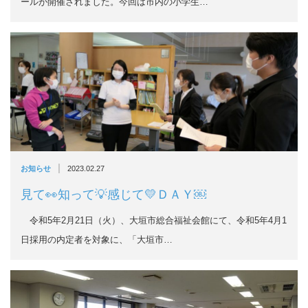
ールが開催されました。今回は市内の小学生…
|
お知らせ
2023.02.27
見て👀知って💡感じて💛ＤＡＹ￼
令和5年2月21日（火）、大垣市総合福祉会館にて、令和5年4月1
日採用の内定者を対象に、「大垣市…