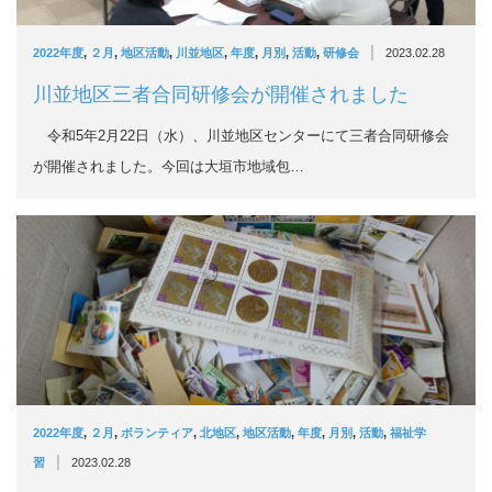
|
2022年度
,
２月
,
地区活動
,
川並地区
,
年度
,
月別
,
活動
,
研修会
2023.02.28
川並地区三者合同研修会が開催されました
令和5年2月22日（水）、川並地区センターにて三者合同研修会
が開催されました。今回は大垣市地域包…
2022年度
,
２月
,
ボランティア
,
北地区
,
地区活動
,
年度
,
月別
,
活動
,
福祉学
|
習
2023.02.28