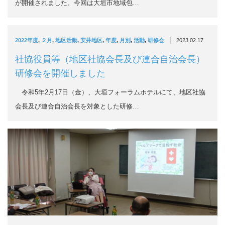
が開催されました。今回は大垣市地域包…
|
2022年度
,
２月
,
地区活動
,
安井地区
,
年度
,
月別
,
活動
,
研修会
2023.02.17
社協役員等（地区社協会長及び連合自治会長）
研修会を開催しました
令和5年2月17日（金）、大垣フォーラムホテルにて、地区社協
会長及び連合自治会長を対象とした研修…