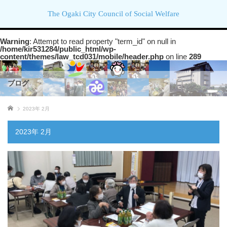
The Ogaki City Council of Social Welfare
Warning
: Attempt to read property "term_id" on null in
/home/kir531284/public_html/wp-
content/themes/law_tcd031/mobile/header.php
on line
289
ブログ
ホーム
2023年 2月
2023年 2月