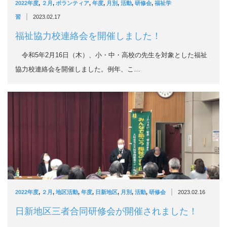
2022年度
,
２月
,
ボランティア
,
年度
,
月別
,
活動
,
研修会
,
福祉学
|
習
2023.02.17
福祉協力校連絡会を開催しました！
令和5年2月16日（木）、小・中・高校の先生を対象とした福祉
協力校連絡会を開催しました。例年、こ…
|
2022年度
,
２月
,
地区活動
,
年度
,
日新地区
,
月別
,
活動
,
研修会
2023.02.16
日新地区三者合同研修会が開催されました！