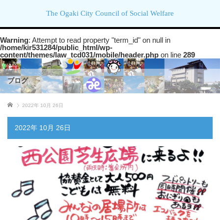
The Ogaki City Council of Social Welfare
Warning
: Attempt to read property "term_id" on null in
/home/kir531284/public_html/wp-
content/themes/law_tcd031/mobile/header.php
on line
289
ブログ
ホーム
2022年 10月 26日
2022年 10月 26日