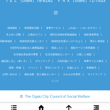
ＴＥＬ（0584）78-8182 ＦＡＸ（0584）71-7533
Instagram
地域福祉
地域福祉活動
食事サービス
ふれあい・いきいきサロン
支え合い活動
お散歩カフェ
地区社会福祉推進協議会
福祉推進委員
高齢者福祉
地域包括支援センター
地域包括支援センターだより
障がい者福祉
大垣市社会福祉法人連携協議会
相談したい
福祉サービス利用援助
生活福祉資金貸付事業
生活支援相談センター
心配ごと相談
備品貸し出し（車いす）
ボランティア
大垣社協について
食事サービス献立
講座・研修
イベント
寄付について
社協だより
各種様式
お問い合わせ
福祉会館・老人福祉センター
かわなみ作業所
サイトマップ
リンク
©
The Ogaki City Council of Social Welfare