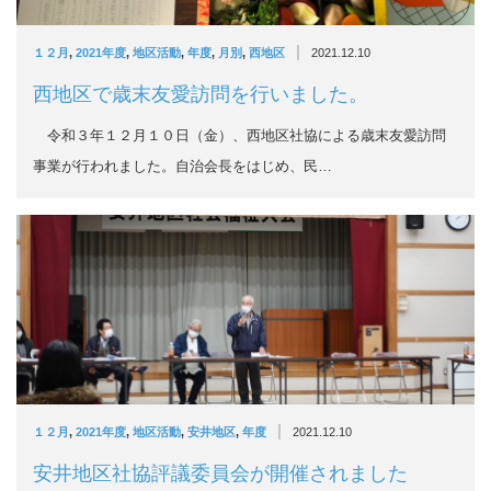
|
１２月
,
2021年度
,
地区活動
,
年度
,
月別
,
西地区
2021.12.10
西地区で歳末友愛訪問を行いました。
令和３年１２月１０日（金）、西地区社協による歳末友愛訪問
事業が行われました。自治会長をはじめ、民…
|
１２月
,
2021年度
,
地区活動
,
安井地区
,
年度
2021.12.10
安井地区社協評議委員会が開催されました