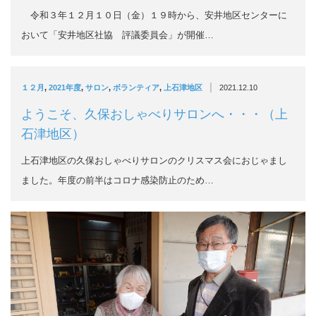
令和３年１２月１０日（金）１９時から、安井地区センターに
おいて「安井地区社協 評議委員会」が開催…
|
１２月
,
2021年度
,
サロン
,
ボランティア
,
上石津地区
2021.12.10
ようこそ、久保おしゃべりサロンへ・・・（上
石津地区）
上石津地区の久保おしゃべりサロンのクリスマス会におじゃまし
ました。年度の前半はコロナ感染防止のため…