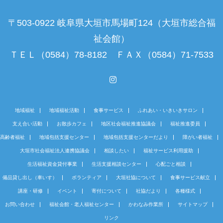
〒503-0922 岐阜県大垣市馬場町124（大垣市総合福
祉会館）
ＴＥＬ（0584）78-8182 ＦＡＸ（0584）71-7533
Instagram
地域福祉
地域福祉活動
食事サービス
ふれあい・いきいきサロン
支え合い活動
お散歩カフェ
地区社会福祉推進協議会
福祉推進委員
高齢者福祉
地域包括支援センター
地域包括支援センターだより
障がい者福祉
大垣市社会福祉法人連携協議会
相談したい
福祉サービス利用援助
生活福祉資金貸付事業
生活支援相談センター
心配ごと相談
備品貸し出し（車いす）
ボランティア
大垣社協について
食事サービス献立
講座・研修
イベント
寄付について
社協だより
各種様式
お問い合わせ
福祉会館・老人福祉センター
かわなみ作業所
サイトマップ
リンク