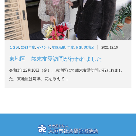
|
１２月
,
2021年度
,
イベント
,
地区活動
,
年度
,
月別
,
東地区
2021.12.10
東地区 歳末友愛訪問が行われました
令和3年12月10日（金）、東地区にて歳末友愛訪問が行われまし
た。東地区は毎年、花を添えて…