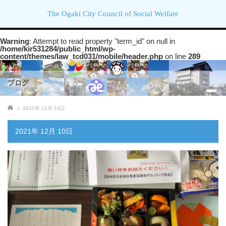
The Ogaki City Council of Social Welfare
Warning
: Attempt to read property "term_id" on null in
/home/kir531284/public_html/wp-
content/themes/law_tcd031/mobile/header.php
on line
289
ブログ
ホーム
2021年 12月 10日
2021年 12月 10日