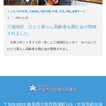
１１月
,
2021年度
,
三城地区
,
地区活動
,
年度
,
月別
,
活動
,
食事サービ
|
ス
2021.11.25
三城地区 ひとり暮らし高齢者を囲む会が開催
されました。
令和３年１１月２５日（木）に三城地区センター ホールにて
ひとり暮らし高齢者を囲む会が開催されまし…
〒503-0922 岐阜県大垣市馬場町124（大垣市総合福