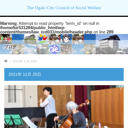
The Ogaki City Council of Social Welfare
Warning
: Attempt to read property "term_id" on null in
/home/kir531284/public_html/wp-
content/themes/law_tcd031/mobile/header.php
on line
289
ブログ
ホーム
2021年 11月 25日
2021年 11月 25日