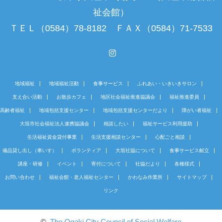
祉会館）
ＴＥＬ（0584）78-8182 ＦＡＸ（0584）71-7533
Instagram
地域福祉
地域福祉活動
食事サービス
ふれあい・いきいきサロン
支え合い活動
お散歩カフェ
地区社会福祉推進協議会
福祉推進委員
高齢者福祉
地域包括支援センター
地域包括支援センターだより
障がい者福祉
大垣市社会福祉法人連携協議会
相談したい
福祉サービス利用援助
生活福祉資金貸付事業
生活支援相談センター
心配ごと相談
備品貸し出し（車いす）
ボランティア
大垣社協について
食事サービス献立
講座・研修
イベント
寄付について
社協だより
各種様式
お問い合わせ
福祉会館・老人福祉センター
かわなみ作業所
サイトマップ
リンク
©
The Ogaki City Council of Social Welfare