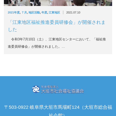
|
2021年度
,
７月
,
地区活動
,
年度
,
江東地区
2021.07.10
「江東地区福祉推進委員研修会」が開催されま
した
令和3年7月10日（土）、江東地区センターにおいて、「福祉推
進委員研修会」が開催されました。…
〒503-0922 岐阜県大垣市馬場町124（大垣市総合福
祉会館）