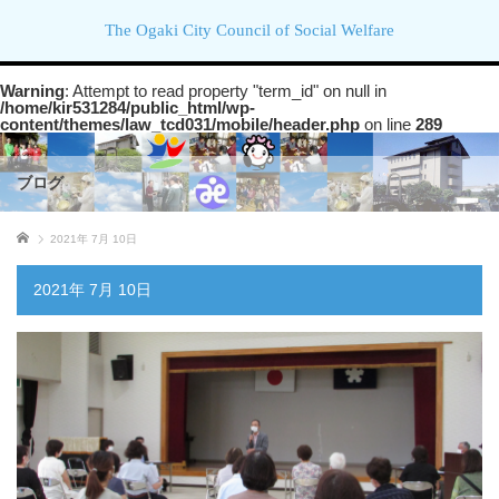
The Ogaki City Council of Social Welfare
Warning
: Attempt to read property "term_id" on null in
/home/kir531284/public_html/wp-
content/themes/law_tcd031/mobile/header.php
on line
289
ブログ
ホーム
2021年 7月 10日
2021年 7月 10日