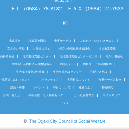
ＴＥＬ（0584）78-8182 ＦＡＸ（0584）71-7533
Instagram
地域福祉
地域福祉活動
食事サービス
ふれあい・いきいきサロン
支え合い活動
お散歩カフェ
地区社会福祉推進協議会
福祉推進委員
高齢者福祉
地域包括支援センター
地域包括支援センターだより
障がい者福祉
大垣市社会福祉法人連携協議会
相談したい
福祉サービス利用援助
生活福祉資金貸付事業
生活支援相談センター
心配ごと相談
備品貸し出し（車いす）
ボランティア
大垣社協について
食事サービス献立
講座・研修
イベント
寄付について
社協だより
各種様式
お問い合わせ
福祉会館・老人福祉センター
かわなみ作業所
サイトマップ
リンク
©
The Ogaki City Council of Social Welfare