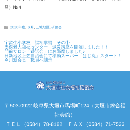
昌）№４
2020年度
,
６月
,
三城地区
,
研修会
宇留生小学校 福祉学習 その①
墨俣老人福祉センター 減災講座を開催しました！！
門前サロン「遊話会」にお邪魔しました♪
日新地区上笠自治会にて移動スーパー「はじ丸」スタート！
今川新会長 職員へ訓示
〒503-0922 岐阜県大垣市馬場町124（大垣市総合福
祉会館）
ＴＥＬ（0584）78-8182 ＦＡＸ（0584）71-7533