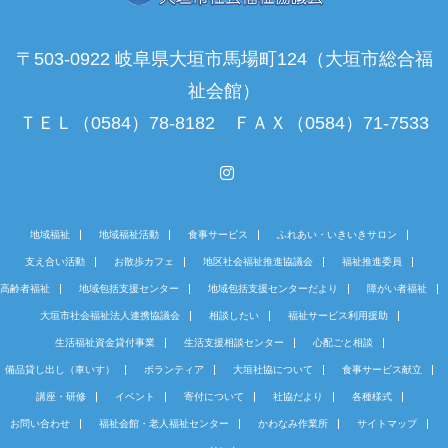
〒503-0922 岐阜県大垣市馬場町124（大垣市総合福
祉会館）
ＴＥＬ（0584）78-8182 ＦＡＸ（0584）71-7533
Instagram
地域福祉
地域福祉活動
食事サービス
ふれあい・いきいきサロン
支え合い活動
お散歩カフェ
地区社会福祉推進協議会
福祉推進委員
高齢者福祉
地域包括支援センター
地域包括支援センターだより
障がい者福祉
大垣市社会福祉法人連携協議会
相談したい
福祉サービス利用援助
生活福祉資金貸付事業
生活支援相談センター
心配ごと相談
備品貸し出し（車いす）
ボランティア
大垣社協について
食事サービス献立
講座・研修
イベント
寄付について
社協だより
各種様式
お問い合わせ
福祉会館・老人福祉センター
かわなみ作業所
サイトマップ