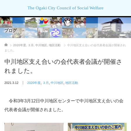
The Ogaki City Council of Social Welfare
ブログ
ホーム
2020年度
,
３月
,
中川地区
,
地区活動
中川地区支え合いの会代表者会議が開催され
ました。
中川地区支え合いの会代表者会議が開催さ
れました。
2021.3.12
2020年度
,
３月
,
中川地区
,
地区活動
令和3年3月12日中川地区センターで中川地区支え合いの会
代表者会議が開催されました。