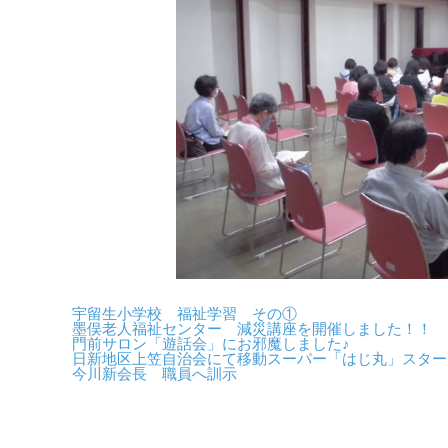
宇留生小学校 福祉学習 その①
墨俣老人福祉センター 減災講座を開催しました！！
門前サロン「遊話会」にお邪魔しました♪
日新地区上笠自治会にて移動スーパー「はじ丸」スター
今川新会長 職員へ訓示