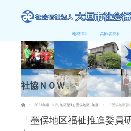
地域福祉
高齢者福祉
社協ＮＯＷ
ホーム
2021年度
,
５月
,
地区活動
,
墨俣地区
,
年度
「墨俣地区福
「墨俣地区福祉推進委員