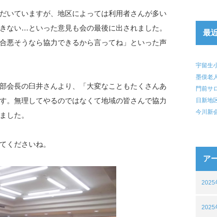
だいていますが、地区によっては利用者さんが多い
きない…といった意見も会の最後に出されました。
最
合悪そうなら協力できるから言ってね」といった声
宇留生
墨俣老
部会長の臼井さんより、「大変なこともたくさんあ
門前サ
す。無理してやるのではなくて地域の皆さんで協力
日新地
今川新
ました。
てくださいね。
ア
202
202