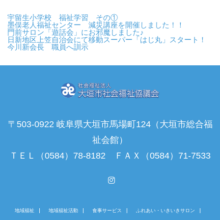
宇留生小学校 福祉学習 その①
墨俣老人福祉センター 減災講座を開催しました！！
門前サロン「遊話会」にお邪魔しました♪
日新地区上笠自治会にて移動スーパー「はじ丸」スタート！
今川新会長 職員へ訓示
〒503-0922 岐阜県大垣市馬場町124（大垣市総合福
祉会館）
ＴＥＬ（0584）78-8182 ＦＡＸ（0584）71-7533
Instagram
地域福祉
地域福祉活動
食事サービス
ふれあい・いきいきサロン