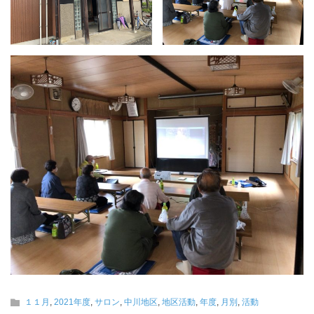
１１月
,
2021年度
,
サロン
,
中川地区
,
地区活動
,
年度
,
月別
,
活動