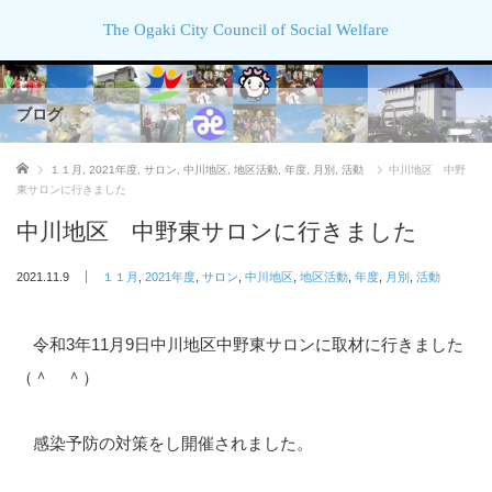
The Ogaki City Council of Social Welfare
ブログ
ホーム
１１月
,
2021年度
,
サロン
,
中川地区
,
地区活動
,
年度
,
月別
,
活動
中川地区 中野
東サロンに行きました
中川地区 中野東サロンに行きました
2021.11.9
１１月
,
2021年度
,
サロン
,
中川地区
,
地区活動
,
年度
,
月別
,
活動
令和3年11月9日中川地区中野東サロンに取材に行きました
（＾ ＾）
感染予防の対策をし開催されました。