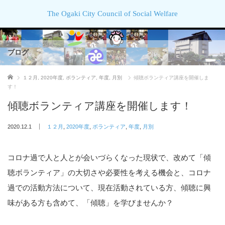
The Ogaki City Council of Social Welfare
ブログ
ホーム
１２月
,
2020年度
,
ボランティア
,
年度
,
月別
傾聴ボランティア講座を開催しま
す！
傾聴ボランティア講座を開催します！
2020.12.1
１２月
,
2020年度
,
ボランティア
,
年度
,
月別
コロナ過で人と人とが会いづらくなった現状で、改めて「傾
聴ボランティア」の大切さや必要性を考える機会と、コロナ
過での活動方法について、現在活動されている方、傾聴に興
味がある方も含めて、「傾聴」を学びませんか？