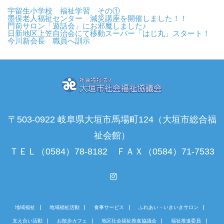
宇留生小学校 福祉学習 その①
墨俣老人福祉センター 減災講座を開催しました！！
門前サロン「遊話会」にお邪魔しました♪
日新地区上笠自治会にて移動スーパー「はじ丸」スタート！
今川新会長 職員へ訓示
〒503-0922 岐阜県大垣市馬場町124（大垣市総合福
祉会館）
ＴＥＬ（0584）78-8182 ＦＡＸ（0584）71-7533
Instagram
地域福祉
地域福祉活動
食事サービス
ふれあい・いきいきサロン
支え合い活動
お散歩カフェ
地区社会福祉推進協議会
福祉推進委員