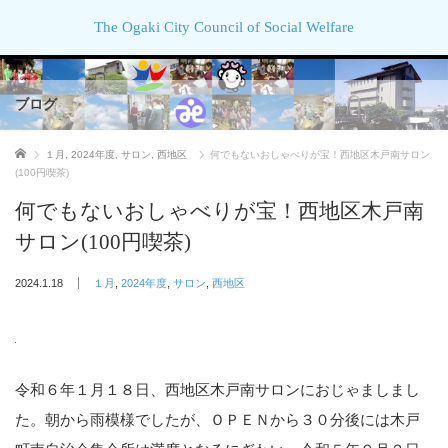
The Ogaki City Council of Social Welfare
ブログ
ホーム
１月
,
2024年度
,
サロン
,
西地区
何でもないおしゃべりが宝！西地区木戸南サロン
(100円喫茶)
何でもないおしゃべりが宝！西地区木戸南
サロン(100円喫茶)
2024.1.18
１月
,
2024年度
,
サロン
,
西地区
令和６年１月１８日、西地区木戸南サロンにおじゃましまし
た。朝から雨模様でしたが、ＯＰＥＮから３０分後には木戸