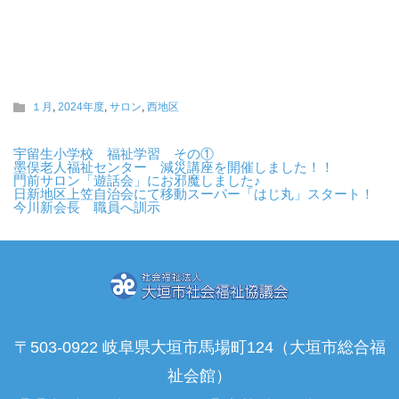
１月
,
2024年度
,
サロン
,
西地区
宇留生小学校 福祉学習 その①
墨俣老人福祉センター 減災講座を開催しました！！
門前サロン「遊話会」にお邪魔しました♪
日新地区上笠自治会にて移動スーパー「はじ丸」スタート！
今川新会長 職員へ訓示
〒503-0922 岐阜県大垣市馬場町124（大垣市総合福
祉会館）