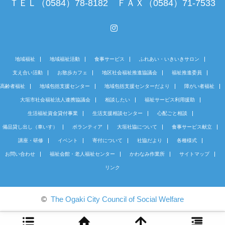
ＴＥＬ（0584）78-8182 ＦＡＸ（0584）71-7533
Instagram
地域福祉
地域福祉活動
食事サービス
ふれあい・いきいきサロン
支え合い活動
お散歩カフェ
地区社会福祉推進協議会
福祉推進委員
高齢者福祉
地域包括支援センター
地域包括支援センターだより
障がい者福祉
大垣市社会福祉法人連携協議会
相談したい
福祉サービス利用援助
生活福祉資金貸付事業
生活支援相談センター
心配ごと相談
備品貸し出し（車いす）
ボランティア
大垣社協について
食事サービス献立
講座・研修
イベント
寄付について
社協だより
各種様式
お問い合わせ
福祉会館・老人福祉センター
かわなみ作業所
サイトマップ
リンク
©
The Ogaki City Council of Social Welfare