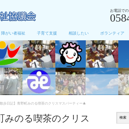
お電話での
058
障がい者福祉
子育て支援
相談したい
ボランティア
お散歩日記】青野町みのる喫茶のクリスマスパーティー🎄
町みのる喫茶のクリス