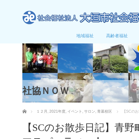
地域福祉
高齢者福祉
社協ＮＯＷ
ホーム
１２月
,
2021年度
,
イベント
,
サロン
,
青墓校区
【SCの
【SCのお散歩日記】青野