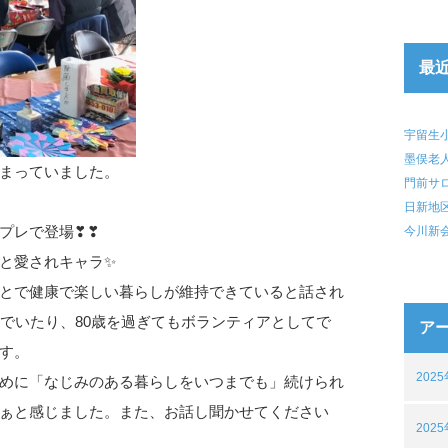
最
宇留生
墨俣老
まっていました。
門前サ
日新地
プレで登場❣❣
今川新
と愛されキャラ✨
とで健康で楽しい暮らしが維持できていると話され
でいたり、80歳を過ぎてもボランティアとしてで
ア
す。
202
めに「なじみのある暮らしをいつまでも」続けられ
ぁと感じました。また、お話し聞かせてください
202