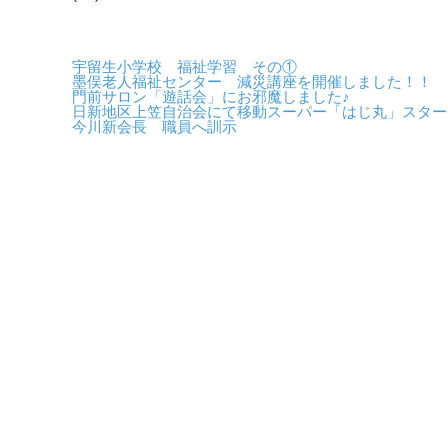
宇留生小学校 福祉学習 その①
墨俣老人福祉センター 減災講座を開催しました！！
門前サロン「遊話会」にお邪魔しました♪
日新地区上笠自治会にて移動スーパー「はじ丸」スター
今川新会長 職員へ訓示