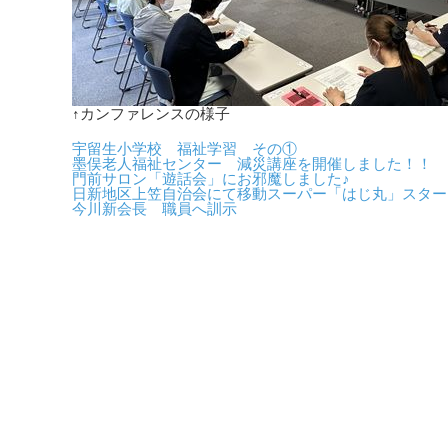
↑カンファレンスの様子
宇留生小学校 福祉学習 その①
墨俣老人福祉センター 減災講座を開催しました！！
門前サロン「遊話会」にお邪魔しました♪
日新地区上笠自治会にて移動スーパー「はじ丸」スター
今川新会長 職員へ訓示