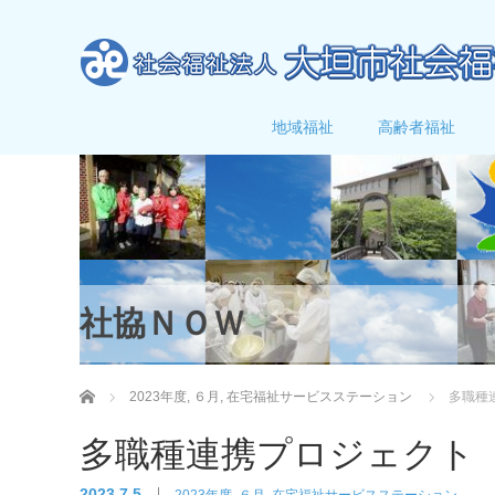
地域福祉
高齢者福祉
社協ＮＯＷ
ホーム
2023年度
,
６月
,
在宅福祉サービスステーション
多職種
多職種連携プロジェクト
2023.7.5
2023年度
,
６月
,
在宅福祉サービスステーション