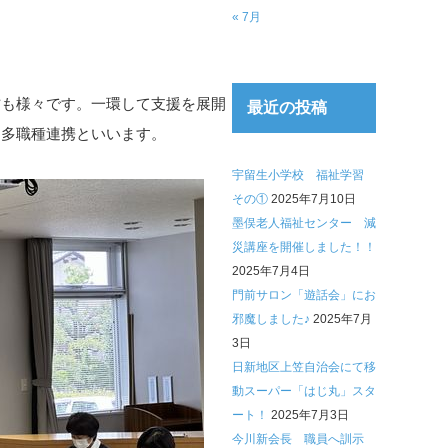
« 7月
も様々です。一環して支援を展開
最近の投稿
を多職種連携といいます。
宇留生小学校 福祉学習
その①
2025年7月10日
墨俣老人福祉センター 減
災講座を開催しました！！
2025年7月4日
門前サロン「遊話会」にお
邪魔しました♪
2025年7月
3日
日新地区上笠自治会にて移
動スーパー「はじ丸」スタ
ート！
2025年7月3日
今川新会長 職員へ訓示