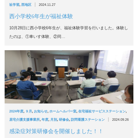
|
祉学習
,
西地区
2024.11.27
西小学校6年生が福祉体験
10月28日に西小学校6年生が、福祉体験学習を行いました。体験し
たのは、①車いす体験、②同…
2024年度
,
９月
,
お知らせ
,
ホームヘルパー室
,
在宅福祉サービスステーション
,
|
居宅介護支援事業所
,
年度
,
月別
,
研修会
,
訪問看護ステーション
2024.09.26
感染症対策研修会を開催しました！！