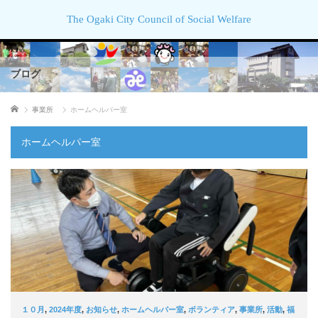
The Ogaki City Council of Social Welfare
ブログ
ホーム
事業所
ホームヘルパー室
ホームヘルパー室
１０月
,
2024年度
,
お知らせ
,
ホームヘルパー室
,
ボランティア
,
事業所
,
活動
,
福