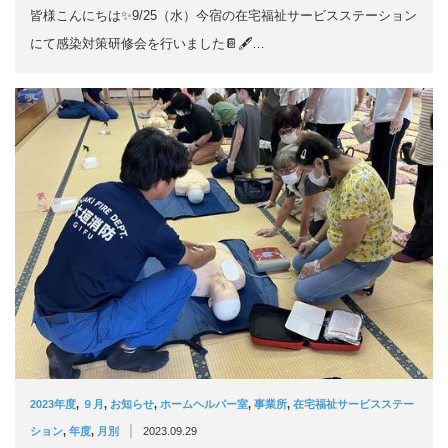
皆様こんにちは✨9/25（水）今宿の在宅福祉サービスステーション
にて感染対策研修会を行いました📔🖋…
2023年度
,
９月
,
お知らせ
,
ホームヘルパー室
,
事業所
,
在宅福祉サービスステー
|
ション
,
年度
,
月別
2023.09.29