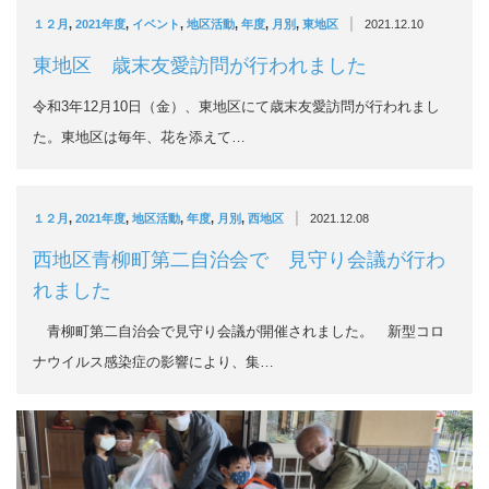
|
１２月
,
2021年度
,
イベント
,
地区活動
,
年度
,
月別
,
東地区
2021.12.10
東地区 歳末友愛訪問が行われました
令和3年12月10日（金）、東地区にて歳末友愛訪問が行われまし
た。東地区は毎年、花を添えて…
|
１２月
,
2021年度
,
地区活動
,
年度
,
月別
,
西地区
2021.12.08
西地区青柳町第二自治会で 見守り会議が行わ
れました
青柳町第二自治会で見守り会議が開催されました。 新型コロ
ナウイルス感染症の影響により、集…