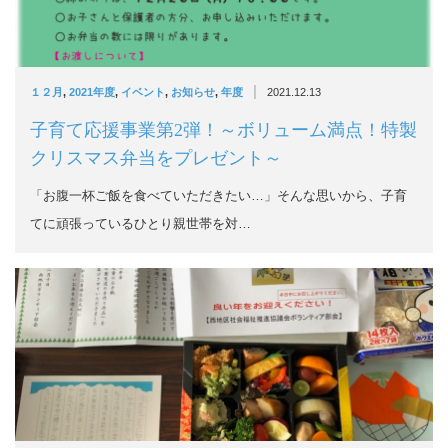
|
１２月
,
2021年度
,
イベント
,
お知らせ
,
年度
2021.12.13
子育て応援事業第2弾！～ボリューム満点！特製
クリスマス弁当をプレゼント～
「お腹一杯ご飯を食べていただきたい…」そんな思いから、子育
てに頑張っているひとり親世帯を対…