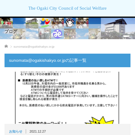
The Ogaki City Council of Social Welfare
ブログ
ホーム
sunomata@ogakishakyo.or.jp
sunomata@ogakishakyo.or.jpの記事一覧
|
お知らせ
2021.12.27