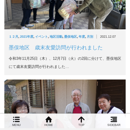
|
１２月
,
2021年度
,
イベント
,
地区活動
,
墨俣地区
,
年度
,
月別
2021.12.07
墨俣地区 歳末友愛訪問が行われました
令和3年11月25日（木）、12月7日（火）の2回に分けて、墨俣地区
にて歳末友愛訪問が行われました…
MENU
HOME
TOP
SIDEBAR