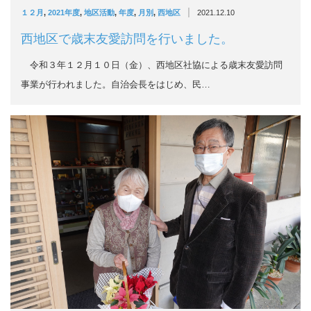
|
１２月
,
2021年度
,
地区活動
,
年度
,
月別
,
西地区
2021.12.10
西地区で歳末友愛訪問を行いました。
令和３年１２月１０日（金）、西地区社協による歳末友愛訪問
事業が行われました。自治会長をはじめ、民…