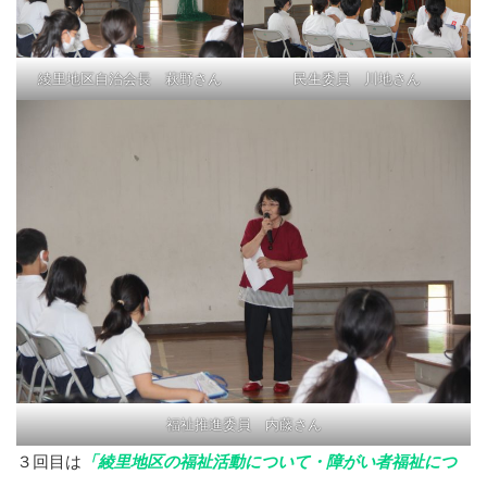
綾里地区自治会長 萩野さん
民生委員 川地さん
福祉推進委員 内藤さん
３回目は
「綾里地区の福祉活動について・障がい者福祉につ