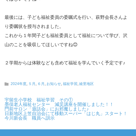
最後には、子ども福祉委員の委嘱式を行い、萩野会長さんよ
り委嘱状を授与されました。
これから１年間子ども福祉委員として福祉について学び、沢
山のことを吸収してほしいですね😊
２学期からは体験なども含めて福祉を学んでいく予定です♪
2024年度
,
５月
,
６月
,
お知らせ
,
福祉学習
,
綾里地区
宇留生小学校 福祉学習 その①
墨俣老人福祉センター 減災講座を開催しました！！
門前サロン「遊話会」にお邪魔しました♪
日新地区上笠自治会にて移動スーパー「はじ丸」スタート！
今川新会長 職員へ訓示