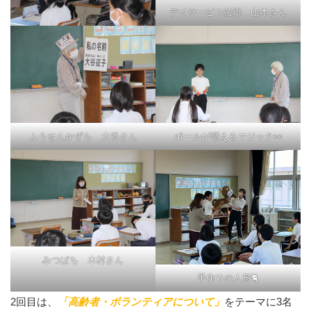
デイサービス綾郷 山本さん
ふうせんかずら 大谷さん
ボールが増えるマジック👀
みつばち 木村さん
手作りの人形🐈
2回目は、
「高齢者・ボランティアについて」
をテーマに3名