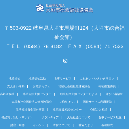
〒503-0922 岐阜県大垣市馬場町124（大垣市総合福
祉会館）
ＴＥＬ（0584）78-8182 ＦＡＸ（0584）71-7533
Instagram
地域福祉
地域福祉活動
食事サービス
ふれあい・いきいきサロン
支え合い活動
お散歩カフェ
地区社会福祉推進協議会
福祉推進委員
高齢者福祉
地域包括支援センター
地域包括支援センターだより
障がい者福祉
大垣市社会福祉法人連携協議会
相談したい
福祉サービス利用援助
生活福祉資金貸付事業
生活支援相談センター
心配ごと相談
備品貸し出し（車いす）
ボランティア
大垣社協について
食事サービス献立
講座・研修
イベント
寄付について
社協だより
各種様式