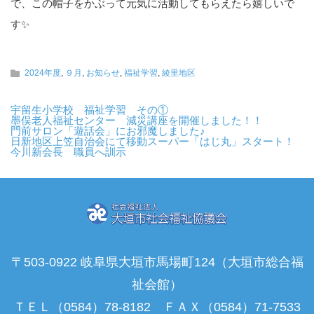
で、この帽子をかぶって元気に活動してもらえたら嬉しいで
す✨
2024年度
,
９月
,
お知らせ
,
福祉学習
,
綾里地区
宇留生小学校 福祉学習 その①
墨俣老人福祉センター 減災講座を開催しました！！
門前サロン「遊話会」にお邪魔しました♪
日新地区上笠自治会にて移動スーパー「はじ丸」スタート！
今川新会長 職員へ訓示
〒503-0922 岐阜県大垣市馬場町124（大垣市総合福
祉会館）
ＴＥＬ（0584）78-8182 ＦＡＸ（0584）71-7533