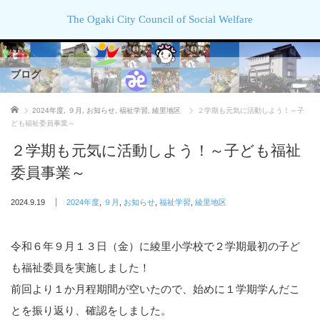
The Ogaki City Council of Social Welfare
ブログ
ホーム
2024年度
,
９月
,
お知らせ
,
福祉学習
,
綾里地区
２学期も元気に活動しよう！～子
ども福祉委員事業～
２学期も元気に活動しよう！～子ども福祉
委員事業～
2024.9.19
2024年度
,
９月
,
お知らせ
,
福祉学習
,
綾里地区
令和６年９月１３日（金）に綾里小学校で２学期最初の子ど
も福祉委員を実施しました！
前回より１か月程期間が空いたので、始めに１学期学んだこ
とを振り返り、確認をしました。