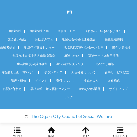
Instagram
地域福祉
地域福祉活動
食事サービス
ふれあい・いきいきサロン
支え合い活動
お散歩カフェ
地区社会福祉推進協議会
福祉推進委員
高齢者福祉
地域包括支援センター
地域包括支援センターだより
障がい者福祉
大垣市社会福祉法人連携協議会
相談したい
福祉サービス利用援助
生活福祉資金貸付事業
生活支援相談センター
心配ごと相談
備品貸し出し（車いす）
ボランティア
大垣社協について
食事サービス献立
講座・研修
イベント
寄付について
社協だより
各種様式
お問い合わせ
福祉会館・老人福祉センター
かわなみ作業所
サイトマップ
リンク
©
The Ogaki City Council of Social Welfare
MENU
HOME
TOP
SIDEBAR