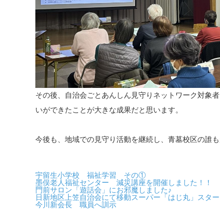
その後、自治会ごとあんしん見守りネットワーク対象者
いができたことが大きな成果だと思います。
今後も、地域での見守り活動を継続し、青墓校区の誰も
宇留生小学校 福祉学習 その①
墨俣老人福祉センター 減災講座を開催しました！！
門前サロン「遊話会」にお邪魔しました♪
日新地区上笠自治会にて移動スーパー「はじ丸」スター
今川新会長 職員へ訓示