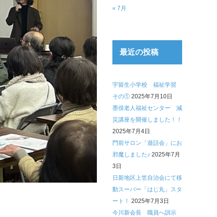
« 7月
最近の投稿
宇留生小学校 福祉学習
その①
2025年7月10日
墨俣老人福祉センター 減
災講座を開催しました！！
2025年7月4日
門前サロン「遊話会」にお
邪魔しました♪
2025年7月
3日
日新地区上笠自治会にて移
動スーパー「はじ丸」スタ
ート！
2025年7月3日
今川新会長 職員へ訓示