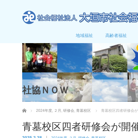
地域福祉
高齢者福祉
社協ＮＯＷ
ホーム
2024年度
,
２月
,
研修会
,
青墓校区
青墓校区四者研修会が
青墓校区四者研修会が開
2025.2.28
2024年度
,
２月
,
研修会
,
青墓校区