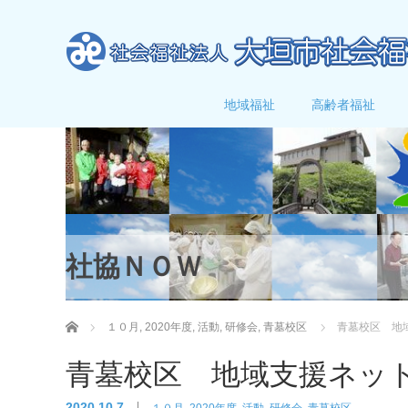
地域福祉
高齢者福祉
社協ＮＯＷ
ホーム
１０月
,
2020年度
,
活動
,
研修会
,
青墓校区
青墓校区 地
青墓校区 地域支援ネッ
2020.10.7
１０月
,
2020年度
,
活動
,
研修会
,
青墓校区