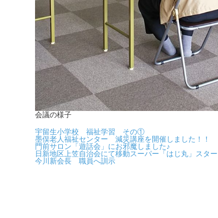
会議の様子
宇留生小学校 福祉学習 その①
墨俣老人福祉センター 減災講座を開催しました！！
門前サロン「遊話会」にお邪魔しました♪
日新地区上笠自治会にて移動スーパー「はじ丸」スター
今川新会長 職員へ訓示