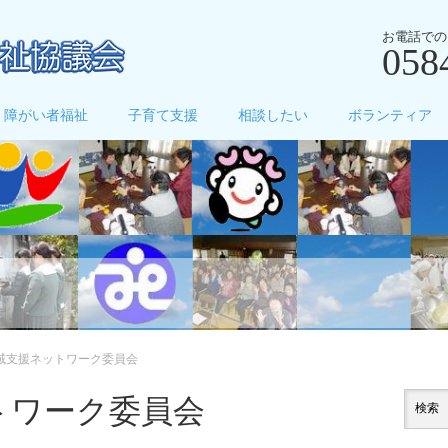
お電話での
058
障がい者福祉
子育て支援
相談したい
ボランティア
域支援ネットワーク委員会
トワーク委員会