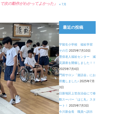
とで次の動作がわかってよかった」
« 7月
最近の投稿
宇留生小学校 福祉学習
その①
2025年7月10日
墨俣老人福祉センター 減
災講座を開催しました！！
2025年7月4日
門前サロン「遊話会」にお
邪魔しました♪
2025年7月
3日
日新地区上笠自治会にて移
動スーパー「はじ丸」スタ
ート！
2025年7月3日
今川新会長 職員へ訓示