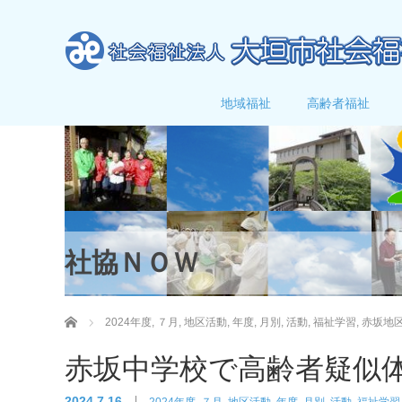
地域福祉
高齢者福祉
社協ＮＯＷ
ホーム
2024年度
,
７月
,
地区活動
,
年度
,
月別
,
活動
,
福祉学習
,
赤坂地
赤坂中学校で高齢者疑似
2024.7.16
2024年度
,
７月
,
地区活動
,
年度
,
月別
,
活動
,
福祉学習