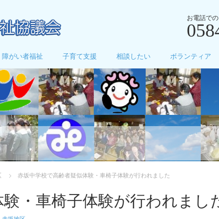
お電話での
058
障がい者福祉
子育て支援
相談したい
ボランティア
区
赤坂中学校で高齢者疑似体験・車椅子体験が行われました
体験・車椅子体験が行われまし
,
赤坂地区