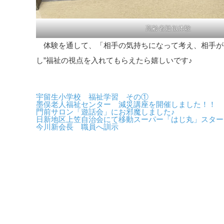
高齢者疑似体験
体験を通して、「相手の気持ちになって考え、相手が
し”福祉の視点を入れてもらえたら嬉しいです♪
宇留生小学校 福祉学習 その①
墨俣老人福祉センター 減災講座を開催しました！！
門前サロン「遊話会」にお邪魔しました♪
日新地区上笠自治会にて移動スーパー「はじ丸」スター
今川新会長 職員へ訓示