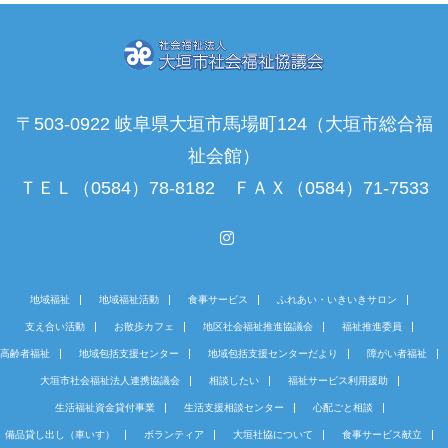
〒503-0922 岐阜県大垣市馬場町124（大垣市総合福
祉会館）
ＴＥＬ（0584）78-8182 ＦＡＸ（0584）71-7533
Instagram
地域福祉
地域福祉活動
食事サービス
ふれあい・いきいきサロン
支え合い活動
お散歩カフェ
地区社会福祉推進協議会
福祉推進委員
高齢者福祉
地域包括支援センター
地域包括支援センターだより
障がい者福祉
大垣市社会福祉法人連携協議会
相談したい
福祉サービス利用援助
生活福祉資金貸付事業
生活支援相談センター
心配ごと相談
備品貸し出し（車いす）
ボランティア
大垣社協について
食事サービス献立