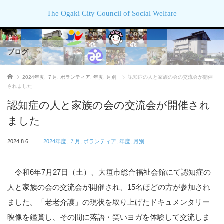
The Ogaki City Council of Social Welfare
ブログ
ホーム
2024年度
,
７月
,
ボランティア
,
年度
,
月別
認知症の人と家族の会の交流会が開催
されました
認知症の人と家族の会の交流会が開催され
ました
2024.8.6
2024年度
,
７月
,
ボランティア
,
年度
,
月別
令和6年7月27日（土）、大垣市総合福祉会館にて認知症の
人と家族の会の交流会が開催され、15名ほどの方が参加され
ました。「老老介護」の現状を取り上げたドキュメンタリー
映像を鑑賞し、その間に落語・笑いヨガを体験して交流しま