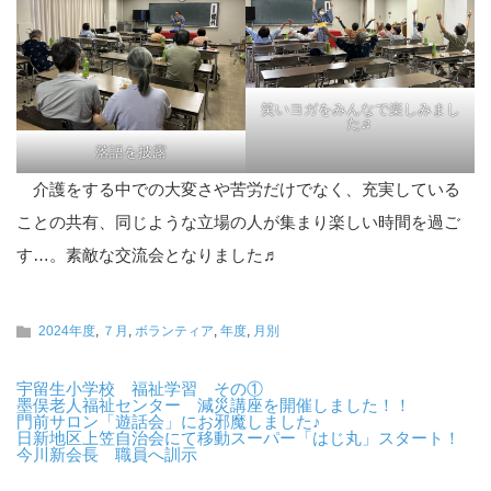
笑いヨガをみんなで楽しみまし
た♬
落語を披露
介護をする中での大変さや苦労だけでなく、充実している
ことの共有、同じような立場の人が集まり楽しい時間を過ご
す…。素敵な交流会となりました♬
2024年度
,
７月
,
ボランティア
,
年度
,
月別
宇留生小学校 福祉学習 その①
墨俣老人福祉センター 減災講座を開催しました！！
門前サロン「遊話会」にお邪魔しました♪
日新地区上笠自治会にて移動スーパー「はじ丸」スタート！
今川新会長 職員へ訓示