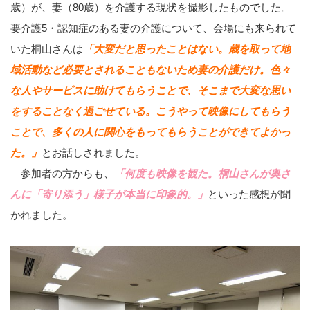
歳）が、妻（80歳）を介護する現状を撮影したものでした。
要介護5・認知症のある妻の介護について、会場にも来られて
いた桐山さんは
「大変だと思ったことはない。歳を取って地
域活動など必要とされることもないため妻の介護だけ。色々
な人やサービスに助けてもらうことで、そこまで大変な思い
をすることなく過ごせている。こうやって映像にしてもらう
ことで、多くの人に関心をもってもらうことができてよかっ
た。」
とお話しされました。
参加者の方からも、
「何度も映像を観た。桐山さんが奥さ
んに「寄り添う」様子が本当に印象的。」
といった感想が聞
かれました。