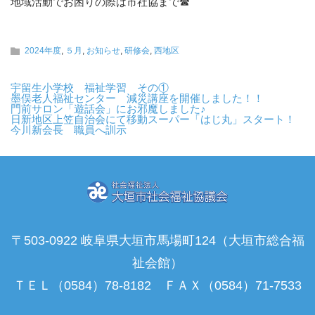
地域活動でお困りの際は市社協まで☎
2024年度
,
５月
,
お知らせ
,
研修会
,
西地区
宇留生小学校 福祉学習 その①
墨俣老人福祉センター 減災講座を開催しました！！
門前サロン「遊話会」にお邪魔しました♪
日新地区上笠自治会にて移動スーパー「はじ丸」スタート！
今川新会長 職員へ訓示
〒503-0922 岐阜県大垣市馬場町124（大垣市総合福
祉会館）
ＴＥＬ（0584）78-8182 ＦＡＸ（0584）71-7533
Instagram