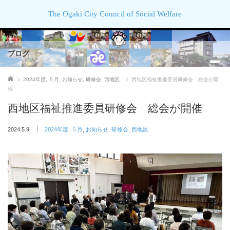
The Ogaki City Council of Social Welfare
ブログ
ホーム
2024年度
,
５月
,
お知らせ
,
研修会
,
西地区
西地区福祉推進委員研修会 総会が開
催
西地区福祉推進委員研修会 総会が開催
2024.5.9
2024年度
,
５月
,
お知らせ
,
研修会
,
西地区