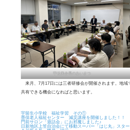
宇佐美会長のあいさつ
来月、7月17日には三者研修会が開催されます。地域
共有できる機会になればと思います。
宇留生小学校 福祉学習 その①
墨俣老人福祉センター 減災講座を開催しました！！
門前サロン「遊話会」にお邪魔しました♪
日新地区上笠自治会にて移動スーパー「はじ丸」スター