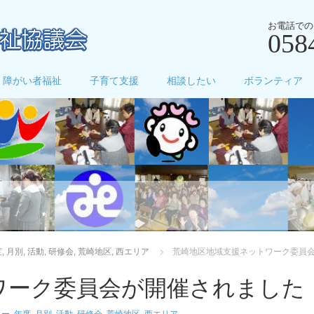
お電話での
058
障がい者福祉
子育て支援
相談したい
ボランティア
度
,
月別
,
活動
,
研修会
,
荒崎地区
,
西エリア
荒崎地区地域支援ネットワーク委員
ワーク委員会が開催されました
ター
,
年度
,
月別
,
活動
,
研修会
,
荒崎地区
,
西エリア