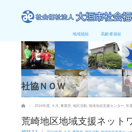
地域福祉
高齢者福祉
社協ＮＯＷ
ホーム
2024年度
,
６月
,
事業所
,
地区活動
,
地域包括支援センター
,
年
荒崎地区地域支援ネット
2024.7.1
2024年度
,
６月
,
事業所
,
地区活動
,
地域包括支援セン