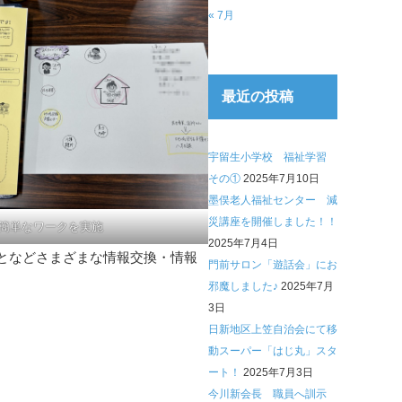
« 7月
最近の投稿
宇留生小学校 福祉学習
その①
2025年7月10日
墨俣老人福祉センター 減
災講座を開催しました！！
簡単なワークを実施
2025年7月4日
となどさまざまな情報交換・情報
門前サロン「遊話会」にお
邪魔しました♪
2025年7月
3日
日新地区上笠自治会にて移
動スーパー「はじ丸」スタ
ート！
2025年7月3日
今川新会長 職員へ訓示