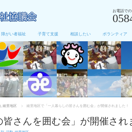
お電話での
058
障がい者福祉
子育て支援
相談したい
ボランティア
動
,
綾里地区
綾里地区で「一人暮らしの皆さんを囲む会」が開催されました！
の皆さんを囲む会」が開催され
月別
,
活動
,
綾里地区