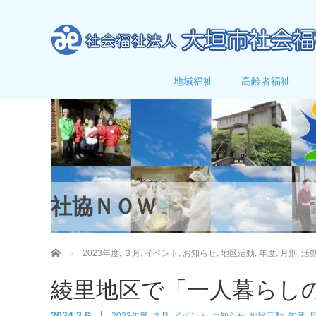
地域福祉
高齢者福祉
社協ＮＯＷ
ホーム
2023年度
,
３月
,
イベント
,
お知らせ
,
地区活動
,
年度
,
月別
,
活
綾里地区で「一人暮らし
2024.3.6
2023年度
,
３月
,
イベント
,
お知らせ
,
地区活動
,
年度
,