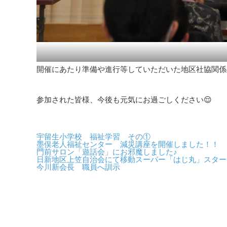
開催にあたり準備や進行等していただいた地区社協関係
参加された皆様、今後も元気にお過ごしください😌
宇留生小学校 福祉学習 その①
墨俣老人福祉センター 減災講座を開催しました！！
門前サロン「遊話会」にお邪魔しました♪
日新地区上笠自治会にて移動スーパー「はじ丸」スター
今川新会長 職員へ訓示