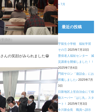
« 7月
最近の投稿
楽器演奏）
宇留生小学校 福祉学習
その①
2025年7月10日
さんの笑顔がみられました😁
墨俣老人福祉センター 減
災講座を開催しました！！
2025年7月4日
門前サロン「遊話会」にお
邪魔しました♪
2025年7月
3日
日新地区上笠自治会にて移
動スーパー「はじ丸」スタ
ート！
2025年7月3日
今川新会長 職員へ訓示