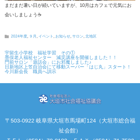
まだまだ暑い日が続いていますが、10月はカフェで元気にお
会いしましょう☕
2024年度
,
９月
,
イベント
,
お知らせ
,
サロン
,
北地区
宇留生小学校 福祉学習 その①
墨俣老人福祉センター 減災講座を開催しました！！
門前サロン「遊話会」にお邪魔しました♪
日新地区上笠自治会にて移動スーパー「はじ丸」スタート！
今川新会長 職員へ訓示
〒503-0922 岐阜県大垣市馬場町124（大垣市総合福
祉会館）