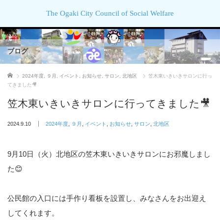
The Ogaki City Council of Social Welfare
ブログ
ホーム
2024年度
,
９月
,
イベント
,
お知らせ
,
サロン
,
北地区
笠木東いきいきサロンに行っ
てきました🎥
笠木東いきいきサロンに行ってきました🎥
2024.9.10
2024年度
,
９月
,
イベント
,
お知らせ
,
サロン
,
北地区
9月10日（火）北地区の笠木東いきいきサロンにお邪魔しまし
た😊
公民館の入口には手作り看板を設置し、みなさんをお出迎え
してくれます。