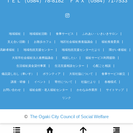
ＴＥＬ（0584）78-8182 ＦＡＸ（0584）71-7533
Instagram
地域福祉
地域福祉活動
食事サービス
ふれあい・いきいきサロン
支え合い活動
お散歩カフェ
地区社会福祉推進協議会
福祉推進委員
高齢者福祉
地域包括支援センター
地域包括支援センターだより
障がい者福祉
大垣市社会福祉法人連携協議会
相談したい
福祉サービス利用援助
生活福祉資金貸付事業
生活支援相談センター
心配ごと相談
備品貸し出し（車いす）
ボランティア
大垣社協について
食事サービス献立
講座・研修
イベント
寄付について
社協だより
各種様式
お問い合わせ
福祉会館・老人福祉センター
かわなみ作業所
サイトマップ
リンク
©
The Ogaki City Council of Social Welfare