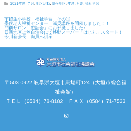
2021年度
,
７月
,
地区活動
,
墨俣地区
,
年度
,
月別
,
福祉学習
宇留生小学校 福祉学習 その①
墨俣老人福祉センター 減災講座を開催しました！！
門前サロン「遊話会」にお邪魔しました♪
日新地区上笠自治会にて移動スーパー「はじ丸」スタート！
今川新会長 職員へ訓示
〒503-0922 岐阜県大垣市馬場町124（大垣市総合福
祉会館）
ＴＥＬ（0584）78-8182 ＦＡＸ（0584）71-7533
Instagram