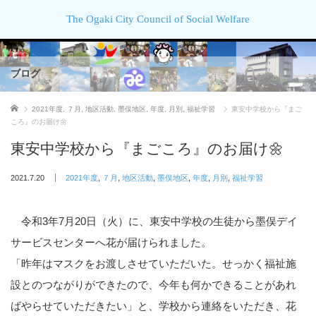
The Ogaki City Council of Social Welfare
ブログ
ホーム
2021年度
,
７月
,
地区活動
,
墨俣地区
,
年度
,
月別
,
福祉学習
東安中学校から『まご
ころ』のお届け🌼
東安中学校から『まごころ』のお届け🌼
2021.7.20
2021年度
,
７月
,
地区活動
,
墨俣地区
,
年度
,
月別
,
福祉学習
令和3年7月20日（火）に、東安中学校の生徒から墨俣デイ
サービスセンターへ花が届けられました。
「昨年はマスクをお渡しさせていただいた。せっかく福祉施
設とのつながりができたので、今年も何かできることがあれ
ばやらせていただきたい」と、学校から連絡をいただき、花