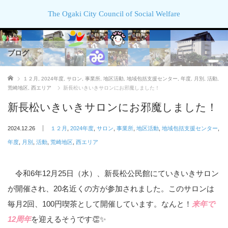
The Ogaki City Council of Social Welfare
ブログ
ホーム
１２月
,
2024年度
,
サロン
,
事業所
,
地区活動
,
地域包括支援センター
,
年度
,
月別
,
活動
,
荒崎地区
,
西エリア
新長松いきいきサロンにお邪魔しました！
新長松いきいきサロンにお邪魔しました！
2024.12.26
１２月
,
2024年度
,
サロン
,
事業所
,
地区活動
,
地域包括支援センター
,
年度
,
月別
,
活動
,
荒崎地区
,
西エリア
令和6年12月25日（水）、新長松公民館にていきいきサロン
が開催され、20名近くの方が参加されました。このサロンは
毎月2回、100円喫茶として開催しています。なんと！
来年で
12周年
を迎えるそうです👏✨