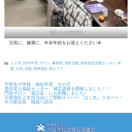
包括からの情報提供
元気に、健康に、年末年始をお迎えください🎍
１２月
,
2024年度
,
サロン
,
事業所
,
地区活動
,
地域包括支援センター
,
年
度
,
月別
,
活動
,
荒崎地区
,
西エリア
宇留生小学校 福祉学習 その①
墨俣老人福祉センター 減災講座を開催しました！！
門前サロン「遊話会」にお邪魔しました♪
日新地区上笠自治会にて移動スーパー「はじ丸」スタート！
今川新会長 職員へ訓示