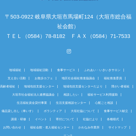
〒503-0922 岐阜県大垣市馬場町124（大垣市総合福
祉会館）
ＴＥＬ（0584）78-8182 ＦＡＸ（0584）71-7533
Instagram
地域福祉
地域福祉活動
食事サービス
ふれあい・いきいきサロン
支え合い活動
お散歩カフェ
地区社会福祉推進協議会
福祉推進委員
高齢者福祉
地域包括支援センター
地域包括支援センターだより
障がい者福祉
大垣市社会福祉法人連携協議会
相談したい
福祉サービス利用援助
生活福祉資金貸付事業
生活支援相談センター
心配ごと相談
備品貸し出し（車いす）
ボランティア
大垣社協について
食事サービス献立
講座・研修
イベント
寄付について
社協だより
各種様式
お問い合わせ
福祉会館・老人福祉センター
かわなみ作業所
サイトマップ
リンク