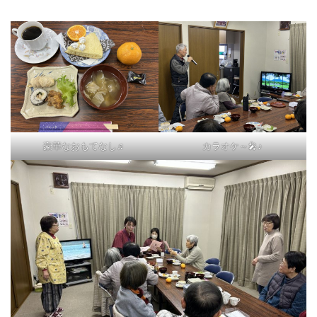
豪華なおもてなし♬
カラオケ～🎤♪