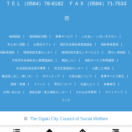
ＴＥＬ（0584）78-8182 ＦＡＸ（0584）71-7533
Instagram
地域福祉
地域福祉活動
食事サービス
ふれあい・いきいきサロン
支え合い活動
お散歩カフェ
地区社会福祉推進協議会
福祉推進委員
高齢者福祉
地域包括支援センター
地域包括支援センターだより
障がい者福祉
大垣市社会福祉法人連携協議会
相談したい
福祉サービス利用援助
生活福祉資金貸付事業
生活支援相談センター
心配ごと相談
備品貸し出し（車いす）
ボランティア
大垣社協について
食事サービス献立
講座・研修
イベント
寄付について
社協だより
各種様式
お問い合わせ
福祉会館・老人福祉センター
かわなみ作業所
サイトマップ
リンク
©
The Ogaki City Council of Social Welfare