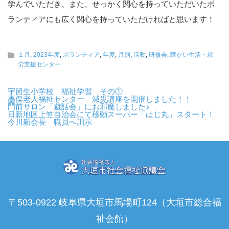
学んでいただき、また、せっかく関心を持っていただいたボ
ランティアにも広く関心を持っていただければと思います！
１月
,
2023年度
,
ボランティア
,
年度
,
月別
,
活動
,
研修会
,
障がい生活・就
労支援センター
宇留生小学校 福祉学習 その①
墨俣老人福祉センター 減災講座を開催しました！！
門前サロン「遊話会」にお邪魔しました♪
日新地区上笠自治会にて移動スーパー「はじ丸」スタート！
今川新会長 職員へ訓示
〒503-0922 岐阜県大垣市馬場町124（大垣市総合福
祉会館）