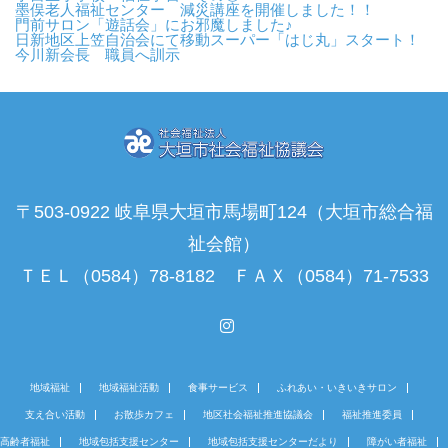
墨俣老人福祉センター 減災講座を開催しました！！
門前サロン「遊話会」にお邪魔しました♪
日新地区上笠自治会にて移動スーパー「はじ丸」スタート！
今川新会長 職員へ訓示
〒503-0922 岐阜県大垣市馬場町124（大垣市総合福
祉会館）
ＴＥＬ（0584）78-8182 ＦＡＸ（0584）71-7533
Instagram
地域福祉
地域福祉活動
食事サービス
ふれあい・いきいきサロン
支え合い活動
お散歩カフェ
地区社会福祉推進協議会
福祉推進委員
高齢者福祉
地域包括支援センター
地域包括支援センターだより
障がい者福祉