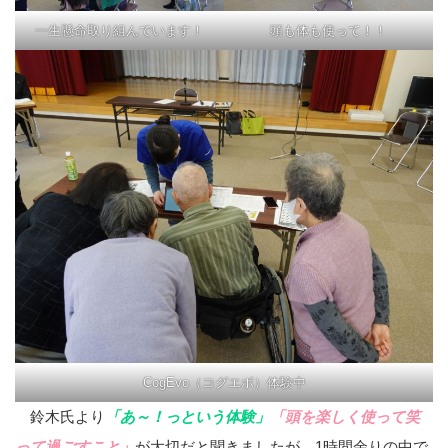
一生懸命取り組んでいます！
頭も体も使って！！
CogEvo（コグエボ）体験中
鈴木氏より
「あ～！っという体験」
「頭を楽しく使って笑
って過ごすこと」
が大切だと聞きましたが、1時間余りの中で