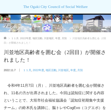
The Ogaki City Council of Social Welfare
ブログ
ホーム
１１月
,
2022年度
,
地区活動
,
川並地区
,
年度
,
月別
川並地区高齢者を囲む会（2回
目）が開催されました！
川並地区高齢者を囲む会（2回目）が開催さ
れました！
2022.11.7
１１月
,
2022年度
,
地区活動
,
川並地区
,
年度
,
月別
令和4年11月7日（月）、川並地区高齢者を囲む会が開催さ
れ、11名の方が出席されました。今回は認知症に関する内容
ということで、大垣市社会福祉協議会「認知症初期集中支援
チーム」の鈴木氏を講師に、脳トレやCogEvo（コグエボ）を