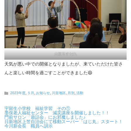
大垣玉すだれ
天気が悪い中での開催となりましたが、来ていただけた皆さ
んと楽しい時間を過ごすことができました😄
2023年度
,
５月
,
お知らせ
,
川並地区
,
月別
,
活動
宇留生小学校 福祉学習 その①
墨俣老人福祉センター 減災講座を開催しました！！
門前サロン「遊話会」にお邪魔しました♪
日新地区上笠自治会にて移動スーパー「はじ丸」スタート！
今川新会長 職員へ訓示