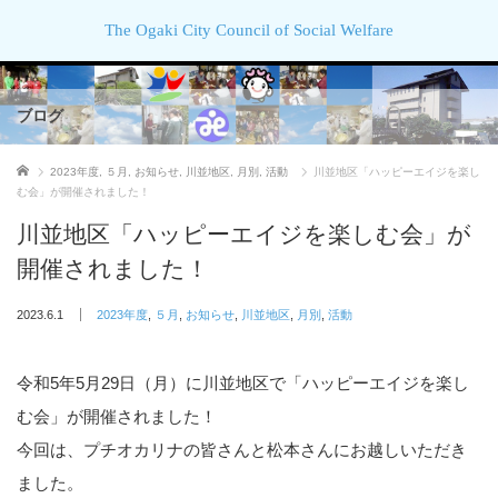
The Ogaki City Council of Social Welfare
ブログ
ホーム
2023年度
,
５月
,
お知らせ
,
川並地区
,
月別
,
活動
川並地区「ハッピーエイジを楽し
む会」が開催されました！
川並地区「ハッピーエイジを楽しむ会」が
開催されました！
2023.6.1
2023年度
,
５月
,
お知らせ
,
川並地区
,
月別
,
活動
令和5年5月29日（月）に川並地区で「ハッピーエイジを楽し
む会」が開催されました！
今回は、プチオカリナの皆さんと松本さんにお越しいただき
ました。