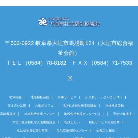
〒503-0922 岐阜県大垣市馬場町124（大垣市総合福
祉会館）
ＴＥＬ（0584）78-8182 ＦＡＸ（0584）71-7533
Instagram
地域福祉
地域福祉活動
食事サービス
ふれあい・いきいきサロン
支え合い活動
お散歩カフェ
地区社会福祉推進協議会
福祉推進委員
高齢者福祉
地域包括支援センター
地域包括支援センターだより
障がい者福祉
大垣市社会福祉法人連携協議会
相談したい
福祉サービス利用援助
生活福祉資金貸付事業
生活支援相談センター
心配ごと相談