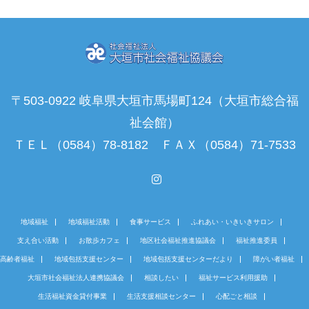
〒503-0922 岐阜県大垣市馬場町124（大垣市総合福
祉会館）
ＴＥＬ（0584）78-8182 ＦＡＸ（0584）71-7533
Instagram
地域福祉
地域福祉活動
食事サービス
ふれあい・いきいきサロン
支え合い活動
お散歩カフェ
地区社会福祉推進協議会
福祉推進委員
高齢者福祉
地域包括支援センター
地域包括支援センターだより
障がい者福祉
大垣市社会福祉法人連携協議会
相談したい
福祉サービス利用援助
生活福祉資金貸付事業
生活支援相談センター
心配ごと相談