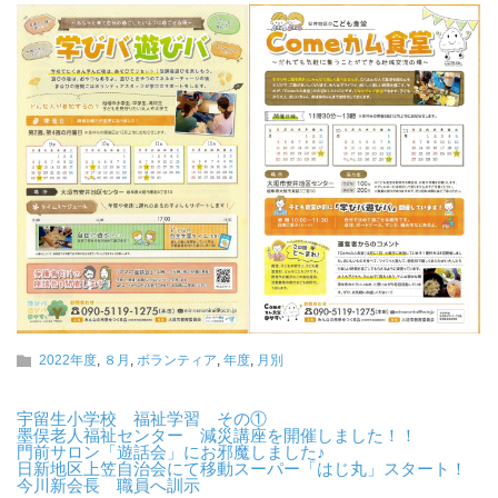
2022年度
,
８月
,
ボランティア
,
年度
,
月別
宇留生小学校 福祉学習 その①
墨俣老人福祉センター 減災講座を開催しました！！
門前サロン「遊話会」にお邪魔しました♪
日新地区上笠自治会にて移動スーパー「はじ丸」スタート！
今川新会長 職員へ訓示