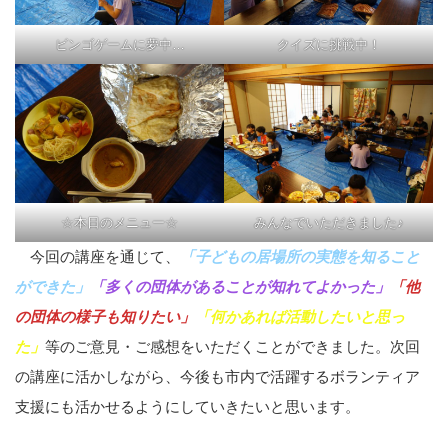
ビンゴゲームに夢中…
クイズに挑戦中！
☆本日のメニュー☆
みんなでいただきました♪
今回の講座を通じて、
「子どもの居場所の実態を知ること
ができた」
「多くの団体があることが知れてよかった」
「他
の団体の様子も知りたい」
「何かあれば活動したいと思っ
た」
等のご意見・ご感想をいただくことができました。次回
の講座に活かしながら、今後も市内で活躍するボランティア
支援にも活かせるようにしていきたいと思います。