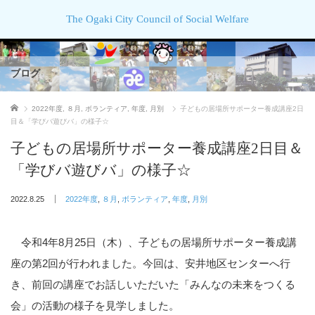
The Ogaki City Council of Social Welfare
ブログ
ホーム
2022年度
,
８月
,
ボランティア
,
年度
,
月別
子どもの居場所サポーター養成講座2日
目＆「学びバ遊びバ」の様子☆
子どもの居場所サポーター養成講座2日目＆
「学びバ遊びバ」の様子☆
2022.8.25
2022年度
,
８月
,
ボランティア
,
年度
,
月別
令和4年8月25日（木）、子どもの居場所サポーター養成講
座の第2回が行われました。今回は、安井地区センターへ行
き、前回の講座でお話しいただいた「みんなの未来をつくる
会」の活動の様子を見学しました。