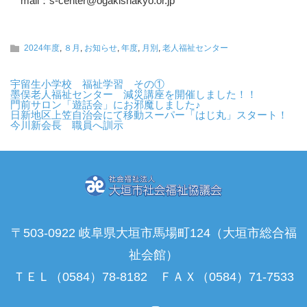
mail：s-center@ogakishakyo.or.jp
2024年度
,
８月
,
お知らせ
,
年度
,
月別
,
老人福祉センター
宇留生小学校 福祉学習 その①
墨俣老人福祉センター 減災講座を開催しました！！
門前サロン「遊話会」にお邪魔しました♪
日新地区上笠自治会にて移動スーパー「はじ丸」スタート！
今川新会長 職員へ訓示
〒503-0922 岐阜県大垣市馬場町124（大垣市総合福
祉会館）
ＴＥＬ（0584）78-8182 ＦＡＸ（0584）71-7533
Instagram