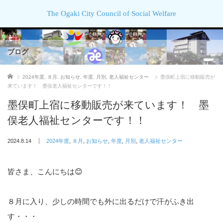
The Ogaki City Council of Social Welfare
ブログ
ホーム
2024年度
,
８月
,
お知らせ
,
年度
,
月別
,
老人福祉センター
墨俣町上宿に移動販売が
来ています！ 墨俣老人福祉センターです！！
墨俣町上宿に移動販売が来ています！ 墨
俣老人福祉センターです！！
2024.8.14
2024年度
,
８月
,
お知らせ
,
年度
,
月別
,
老人福祉センター
皆さま、こんにちは😊
８月に入り、少しの時間でも外に出るだけで汗がふき出
す・・・