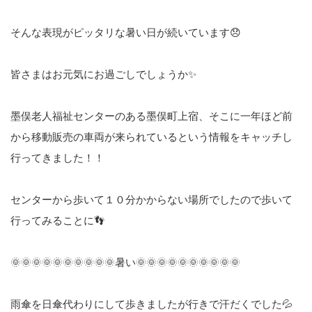
そんな表現がピッタリな暑い日が続いています😞
皆さまはお元気にお過ごしでしょうか✨
墨俣老人福祉センターのある墨俣町上宿、そこに一年ほど前
から移動販売の車両が来られているという情報をキャッチし
行ってきました！！
センターから歩いて１０分かからない場所でしたので歩いて
行ってみることに👣
🌞🌞🌞🌞🌞🌞🌞🌞🌞🌞暑い🌞🌞🌞🌞🌞🌞🌞🌞🌞🌞
雨傘を日傘代わりにして歩きましたが行きで汗だくでした💦