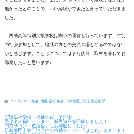
無かったとのことで、いい経験ができたと言っていただきま
した。
西濃高等特別支援学校は喫茶の運営も行っています。生徒
の社会参加として、地域の方との交流の場となるのではない
かと感じます。こちらについてはまた後日、取材を兼ねてお
邪魔したいと思います♪
１１月
,
2022年度
,
地区活動
,
年度
,
日新地区
,
月別
,
福祉学習
宇留生小学校 福祉学習 その①
墨俣老人福祉センター 減災講座を開催しました！！
門前サロン「遊話会」にお邪魔しました♪
日新地区上笠自治会にて移動スーパー「はじ丸」スタート！