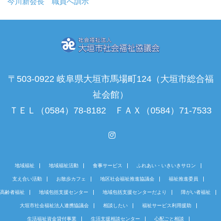
今川新会長 職員へ訓示
〒503-0922 岐阜県大垣市馬場町124（大垣市総合福
祉会館）
ＴＥＬ（0584）78-8182 ＦＡＸ（0584）71-7533
Instagram
地域福祉
地域福祉活動
食事サービス
ふれあい・いきいきサロン
支え合い活動
お散歩カフェ
地区社会福祉推進協議会
福祉推進委員
高齢者福祉
地域包括支援センター
地域包括支援センターだより
障がい者福祉
大垣市社会福祉法人連携協議会
相談したい
福祉サービス利用援助
生活福祉資金貸付事業
生活支援相談センター
心配ごと相談