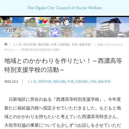
The Ogaki City Council of Social Welfare
ブログ
ホーム
１１月
,
2022年度
,
地区活動
,
年度
,
日新地区
,
月別
,
福祉学習
地域とのかかわりを
作りたい！～西濃高等特別支援学校の活動～
地域とのかかわりを作りたい！～西濃高等
特別支援学校の活動～
2022.12.2
１１月
,
2022年度
,
地区活動
,
年度
,
日新地区
,
月別
,
福祉学習
日新地区に所在のある『西濃高等特別支援学校』。今年度
新たに福祉協力校へ指定させていただきました。もともと地
域とのかかわりを持ちたいと考えていた西濃高等特支さん。
大垣市社協の事業についても少しずつお話しをさせていただ