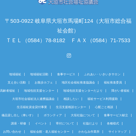
〒503-0922 岐阜県大垣市馬場町124（大垣市総合福
祉会館）
ＴＥＬ（0584）78-8182 ＦＡＸ（0584）71-7533
Instagram
地域福祉
地域福祉活動
食事サービス
ふれあい・いきいきサロン
支え合い活動
お散歩カフェ
地区社会福祉推進協議会
福祉推進委員
高齢者福祉
地域包括支援センター
地域包括支援センターだより
障がい者福祉
大垣市社会福祉法人連携協議会
相談したい
福祉サービス利用援助
生活福祉資金貸付事業
生活支援相談センター
心配ごと相談
備品貸し出し（車いす）
ボランティア
大垣社協について
食事サービス献立
講座・研修
イベント
寄付について
社協だより
各種様式
お問い合わせ
福祉会館・老人福祉センター
かわなみ作業所
サイトマップ