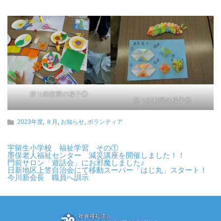
折り紙教室の様子①
折り紙教室の様子②
2023年度
,
８月
,
お知らせ
,
ボランティア
宇留生小学校 福祉学習 その①
墨俣老人福祉センター 減災講座を開催しました！！
門前サロン「遊話会」にお邪魔しました♪
日新地区上笠自治会にて移動スーパー「はじ丸」スタート！
今川新会長 職員へ訓示