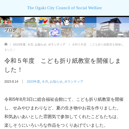
The Ogaki City Council of Social Welfare
ブログ
ホーム
2023年度
,
８月
,
お知らせ
,
ボランティア
令和５年度 こども折り紙教室を開催し
ました！
令和５年度 こども折り紙教室を開催しま
した！
2023.8.14
2023年度
,
８月
,
お知らせ
,
ボランティア
令和5年8月3日に総合福祉会館にて、こども折り紙教室を開催
し、せみやひまわりなど、夏の生き物やお花を作りました。
和気あいあいとした雰囲気で参加してくれたこどもたちは、
楽しそうにいろいろな作品をつくりあげていました。