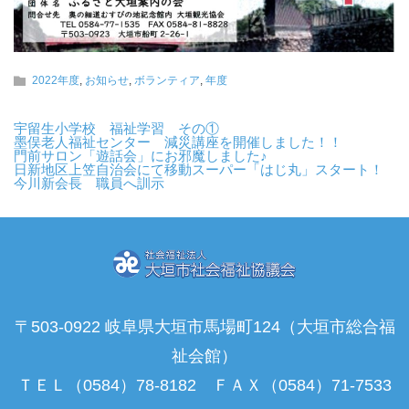
2022年度
,
お知らせ
,
ボランティア
,
年度
宇留生小学校 福祉学習 その①
墨俣老人福祉センター 減災講座を開催しました！！
門前サロン「遊話会」にお邪魔しました♪
日新地区上笠自治会にて移動スーパー「はじ丸」スタート！
今川新会長 職員へ訓示
〒503-0922 岐阜県大垣市馬場町124（大垣市総合福
祉会館）
ＴＥＬ（0584）78-8182 ＦＡＸ（0584）71-7533