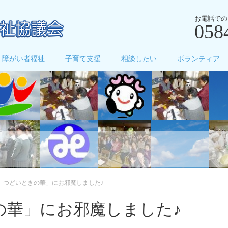
お電話での
058
障がい者福祉
子育て支援
相談したい
ボランティア
「つどいときの華」にお邪魔しました♪
の華」にお邪魔しました♪