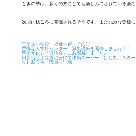
ときの華は、多くの方にとても楽しみにされている会な
次回は秋ごろに開催されるそうです。また元気な皆様に
宇留生小学校 福祉学習 その①
墨俣老人福祉センター 減災講座を開催しました！！
門前サロン「遊話会」にお邪魔しました♪
日新地区上笠自治会にて移動スーパー「はじ丸」スター
今川新会長 職員へ訓示