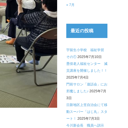
« 7月
最近の投稿
宇留生小学校 福祉学習
その①
2025年7月10日
墨俣老人福祉センター 減
災講座を開催しました！！
2025年7月4日
門前サロン「遊話会」にお
邪魔しました♪
2025年7月
3日
日新地区上笠自治会にて移
動スーパー「はじ丸」スタ
ート！
2025年7月3日
今川新会長 職員へ訓示