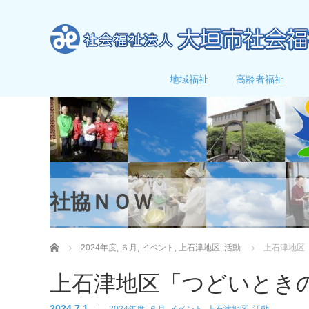
地域福祉
高齢者福祉
社協ＮＯＷ
ホーム
2024年度
,
６月
,
イベント
,
上石津地区
,
活動
上石津地区
上石津地区「つどいとき
2024.7.1
2024年度
,
６月
,
イベント
,
上石津地区
,
活動