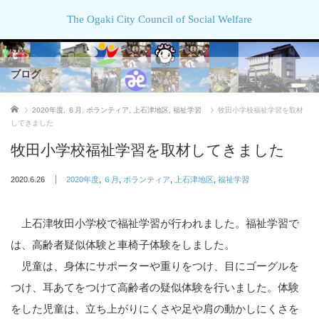
The Ogaki City Council of Social Welfare
ブログ
ホーム
2020年度
,
６月
,
ボランティア
,
上石津地区
,
福祉学習
牧田小学校福祉学習を取材
してきました
牧田小学校福祉学習を取材してきました
2020.6.26
2020年度
,
６月
,
ボランティア
,
上石津地区
,
福祉学習
上石津牧田小学校で福祉学習が行われました。福祉学習で
は、高齢者疑似体験と車椅子体験をしました。
児童は、身体にサポーターや重りをつけ、目にゴーグルを
つけ、耳あてをつけて高齢者の疑似体験を行いました。体験
をした児童は、立ち上がりにくさや足や肩の動かしにくさを