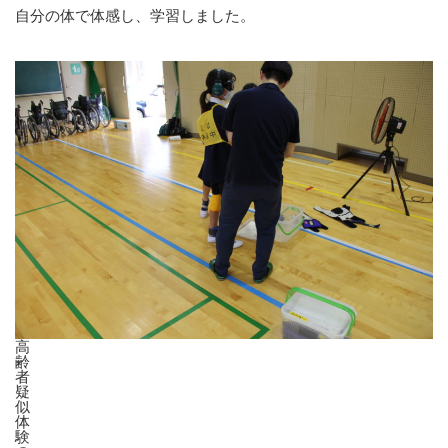
自分の体で体感し、学習しました。
高
齢
者
疑
似
体
験