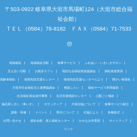
〒503-0922 岐阜県大垣市馬場町124（大垣市総合福
祉会館）
ＴＥＬ（0584）78-8182 ＦＡＸ（0584）71-7533
Instagram
地域福祉
地域福祉活動
食事サービス
ふれあい・いきいきサロン
支え合い活動
お散歩カフェ
地区社会福祉推進協議会
福祉推進委員
高齢者福祉
地域包括支援センター
地域包括支援センターだより
障がい者福祉
大垣市社会福祉法人連携協議会
相談したい
福祉サービス利用援助
生活福祉資金貸付事業
生活支援相談センター
心配ごと相談
備品貸し出し（車いす）
ボランティア
大垣社協について
食事サービス献立
講座・研修
イベント
寄付について
社協だより
各種様式
お問い合わせ
福祉会館・老人福祉センター
かわなみ作業所
サイトマップ
リンク