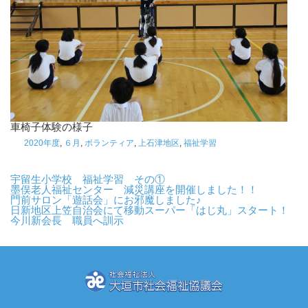
車椅子体験の様子
2020年度
,
６月
,
ボランティア
,
上石津地区
,
福祉学習
宇留生小学校 福祉学習 その①
墨俣老人福祉センター 減災講座を開催しました！！
門前サロン「遊話会」にお邪魔しました♪
日新地区上笠自治会にて移動スーパー「はじ丸」スタート！
今川新会長 職員へ訓示