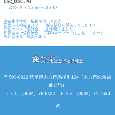
DSC_0080.JPG
2020年度
,
７月
,
お知らせ
,
興文地区
宇留生小学校 福祉学習 その①
墨俣老人福祉センター 減災講座を開催しました！！
門前サロン「遊話会」にお邪魔しました♪
日新地区上笠自治会にて移動スーパー「はじ丸」スタート！
今川新会長 職員へ訓示
〒503-0922 岐阜県大垣市馬場町124（大垣市総合福
祉会館）
ＴＥＬ（0584）78-8182 ＦＡＸ（0584）71-7533
Instagram