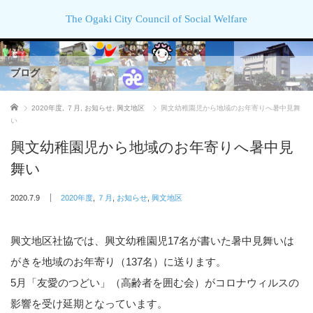
The Ogaki City Council of Social Welfare
ブログ
ホーム
2020年度
,
７月
,
お知らせ
,
興文地区
興文幼稚園児から地域のお年寄りへ暑中見舞
い
興文幼稚園児から地域のお年寄りへ暑中見
舞い
2020.7.9
2020年度
,
７月
,
お知らせ
,
興文地区
興文地区社協では、興文幼稚園児17名が書いた暑中見舞いは
がきを地域のお年寄り（137名）に送ります。
5月「友愛のつどい」（高齢者を囲む会）がコロナウィルスの
影響を受け延期となっています。