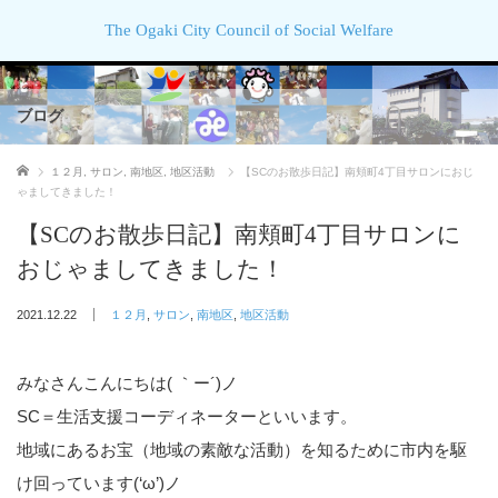
The Ogaki City Council of Social Welfare
ブログ
ホーム
１２月
,
サロン
,
南地区
,
地区活動
【SCのお散歩日記】南頬町4丁目サロンにおじ
ゃましてきました！
【SCのお散歩日記】南頬町4丁目サロンに
おじゃましてきました！
2021.12.22
１２月
,
サロン
,
南地区
,
地区活動
みなさんこんにちは( ｀ー´)ノ
SC＝生活支援コーディネーターといいます。
地域にあるお宝（地域の素敵な活動）を知るために市内を駆
け回っています(‘ω’)ノ