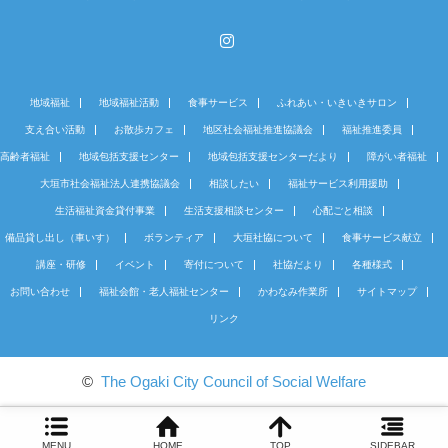
Instagram
地域福祉
地域福祉活動
食事サービス
ふれあい・いきいきサロン
支え合い活動
お散歩カフェ
地区社会福祉推進協議会
福祉推進委員
高齢者福祉
地域包括支援センター
地域包括支援センターだより
障がい者福祉
大垣市社会福祉法人連携協議会
相談したい
福祉サービス利用援助
生活福祉資金貸付事業
生活支援相談センター
心配ごと相談
備品貸し出し（車いす）
ボランティア
大垣社協について
食事サービス献立
講座・研修
イベント
寄付について
社協だより
各種様式
お問い合わせ
福祉会館・老人福祉センター
かわなみ作業所
サイトマップ
リンク
©
The Ogaki City Council of Social Welfare
MENU
HOME
TOP
SIDEBAR