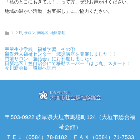
「私のとこにもきてよ！」って方、ぜひお声かけください。
地域の温かい活動「お宝探し」にご協力ください。
１２月
,
サロン
,
南地区
,
地区活動
宇留生小学校 福祉学習 その①
墨俣老人福祉センター 減災講座を開催しました！！
門前サロン「遊話会」にお邪魔しました♪
日新地区上笠自治会にて移動スーパー「はじ丸」スタート！
今川新会長 職員へ訓示
〒503-0922 岐阜県大垣市馬場町124（大垣市総合福
祉会館）
ＴＥＬ（0584）78-8182 ＦＡＸ（0584）71-7533