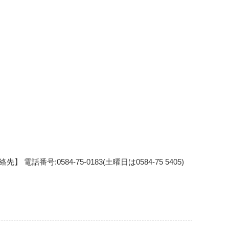
号:0584-75-0183(土曜日は0584-75 5405)
リ
ン
ク
集