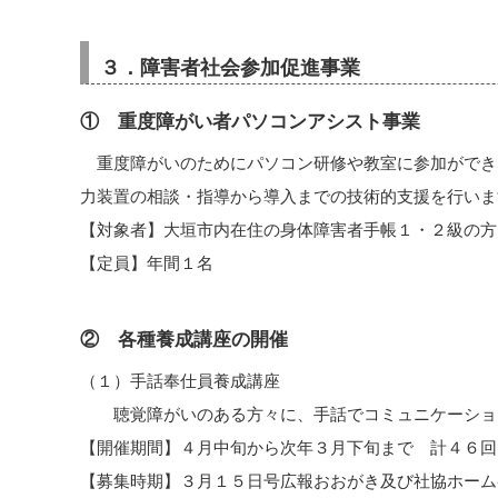
３．障害者社会参加促進事業
① 重度障がい者パソコンアシスト事業
重度障がいのためにパソコン研修や教室に参加ができ
力装置の相談・指導から導入までの技術的支援を行いま
【対象者】大垣市内在住の身体障害者手帳１・２級の方
【定員】年間１名
② 各種養成講座の開催
（１）手話奉仕員養成講座
聴覚障がいのある方々に、手話でコミュニケーション
【開催期間】４月中旬から次年３月下旬まで 計４６回
【募集時期】３月１５日号広報おおがき及び社協ホーム