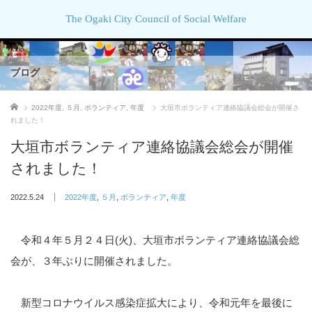
The Ogaki City Council of Social Welfare
ブログ
ホーム
2022年度
,
５月
,
ボランティア
,
年度
大垣市ボランティア連絡協議会総会が開催さ
れました！
大垣市ボランティア連絡協議会総会が開催
されました！
2022.5.24
2022年度
,
５月
,
ボランティア
,
年度
令和４年５月２４日(火)、大垣市ボランティア連絡協議会総
会が、３年ぶりに開催されました。
新型コロナウイルス感染症拡大により、令和元年を最後に