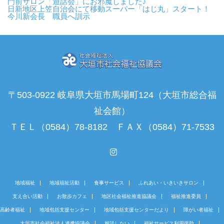
門前サロン「遊話会」にお邪魔しました♪
日新地区上笠自治会にて移動スーパー「はじ丸」スタート！
今川新会長 職員へ訓示
〒503-0922 岐阜県大垣市馬場町124（大垣市総合福
祉会館）
ＴＥＬ（0584）78-8182 ＦＡＸ（0584）71-7533
Instagram
地域福祉
地域福祉活動
食事サービス
ふれあい・いきいきサロン
支え合い活動
お散歩カフェ
地区社会福祉推進協議会
福祉推進委員
高齢者福祉
地域包括支援センター
地域包括支援センターだより
障がい者福祉
大垣市社会福祉法人連携協議会
相談したい
福祉サービス利用援助