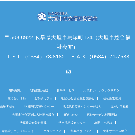
〒503-0922 岐阜県大垣市馬場町124（大垣市総合福
祉会館）
ＴＥＬ（0584）78-8182 ＦＡＸ（0584）71-7533
Instagram
地域福祉
地域福祉活動
食事サービス
ふれあい・いきいきサロン
支え合い活動
お散歩カフェ
地区社会福祉推進協議会
福祉推進委員
高齢者福祉
地域包括支援センター
地域包括支援センターだより
障がい者福祉
大垣市社会福祉法人連携協議会
相談したい
福祉サービス利用援助
生活福祉資金貸付事業
生活支援相談センター
心配ごと相談
備品貸し出し（車いす）
ボランティア
大垣社協について
食事サービス献立