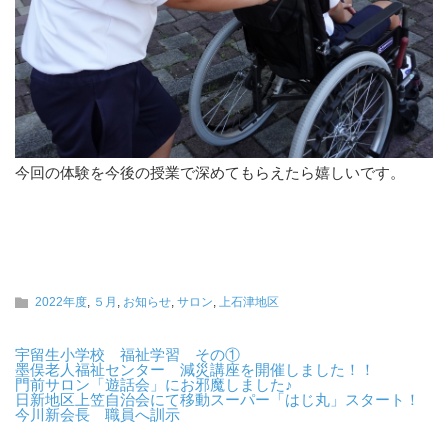
今回の体験を今後の授業で深めてもらえたら嬉しいです。
2022年度
,
５月
,
お知らせ
,
サロン
,
上石津地区
宇留生小学校 福祉学習 その①
墨俣老人福祉センター 減災講座を開催しました！！
門前サロン「遊話会」にお邪魔しました♪
日新地区上笠自治会にて移動スーパー「はじ丸」スタート！
今川新会長 職員へ訓示