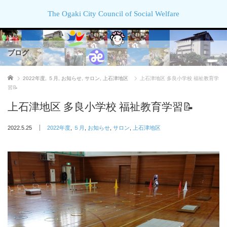
The Ogaki City Council of Social Welfare
ブログ
ホーム
2022年度
,
５月
,
お知らせ
,
サロン
,
上石津地区
上石津地区 多良小学校 福祉教育学
習📝
上石津地区 多良小学校 福祉教育学習📝
2022.5.25
2022年度
,
５月
,
お知らせ
,
サロン
,
上石津地区