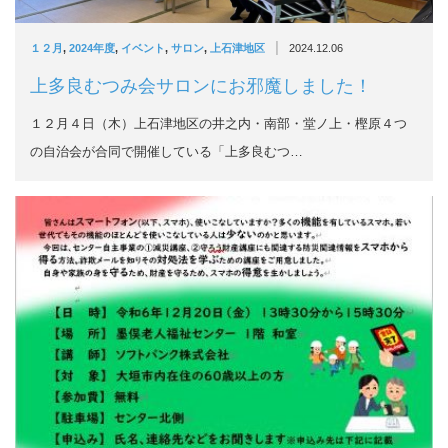
|
１２月
,
2024年度
,
イベント
,
サロン
,
上石津地区
2024.12.06
上多良むつみ会サロンにお邪魔しました！
１２月４日（木）上石津地区の井之内・南部・堂ノ上・樫原４つ
の自治会が合同で開催している「上多良むつ…