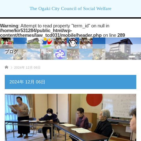
The Ogaki City Council of Social Welfare
Warning
: Attempt to read property "term_id" on null in
/home/kir531284/public_html/wp-
content/themes/law_tcd031/mobile/header.php
on line
289
ブログ
ホーム
2024年 12月 06日
2024年 12月 06日