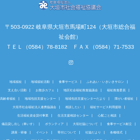
〒503-0922 岐阜県大垣市馬場町124（大垣市総合福
祉会館）
ＴＥＬ（0584）78-8182 ＦＡＸ（0584）71-7533
Instagram
地域福祉
地域福祉活動
食事サービス
ふれあい・いきいきサロン
支え合い活動
お散歩カフェ
地区社会福祉推進協議会
福祉推進委員
高齢者福祉
地域包括支援センター
地域包括支援センターだより
障がい者福祉
大垣市社会福祉法人連携協議会
相談したい
福祉サービス利用援助
生活福祉資金貸付事業
生活支援相談センター
心配ごと相談
備品貸し出し（車いす）
ボランティア
大垣社協について
食事サービス献立
講座・研修
イベント
寄付について
社協だより
各種様式